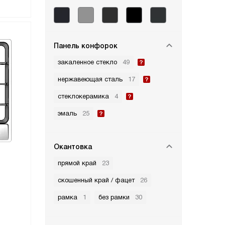
Панель конфорок
закаленное стекло
49
нержавеющая сталь
17
стеклокерамика
4
эмаль
25
Окантовка
прямой край
23
скошенный край / фацет
26
рамка
1
без рамки
30