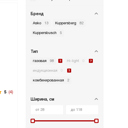
Бренд
Asko
13
Kuppersberg
82
Kuppersbusch
5
Тип
газовая
98
Hi-light
0
индукционная
0
комбинированная
2
5
(4)
Ширина, см