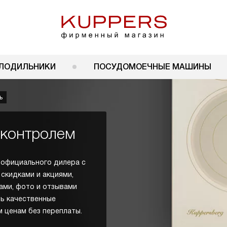
ЛОДИЛЬНИКИ
ПОСУДОМОЕЧНЫЕ МАШИНЫ
ь
-контролем
у официального дилера с
 скидками и акциями,
ами, фото и отзывами
ь качественные
м ценам без переплаты.