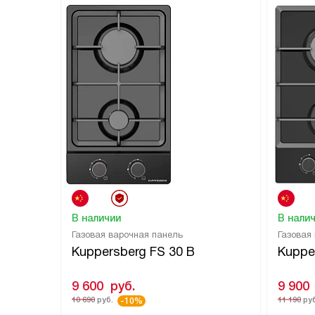
В наличии
В нали
Газовая варочная панель
Газовая
Kuppersberg FS 30 B
Kuppe
9 600
руб.
9 900
10 690
руб.
11 190
руб
-10%