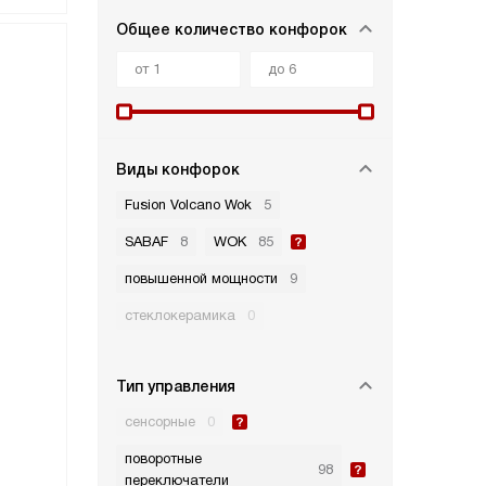
Общее количество конфорок
Виды конфорок
Fusion Volcano Wok
5
SABAF
8
WOK
85
повышенной мощности
9
стеклокерамика
0
Тип управления
сенсорные
0
поворотные
98
переключатели