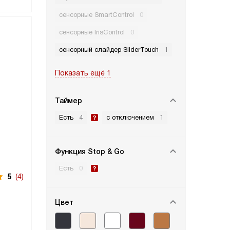
сенсорные SmartControl
0
сенсорные IrisControl
0
сенсорный слайдер SliderTouch
1
Показать ещё 1
Таймер
Есть
4
с отключением
1
Функция Stop & Go
Есть
0
5
(4)
Цвет