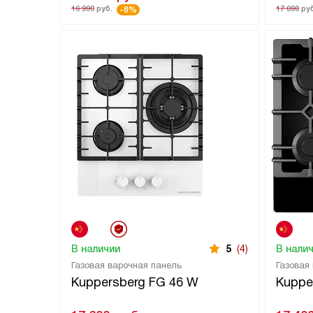
16 990
руб.
17 090
руб
-8%
В наличии
5
(4)
В нали
Газовая варочная панель
Газовая
Kuppersberg FG 46 W
Kuppe