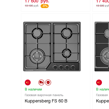
17 600
руб.
17 40
19 190
руб.
19 590
руб
-8%
В наличии
В нали
Газовая варочная панель
Газовая
Kuppersberg FS 60 B
Kuppe