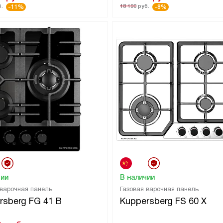
.
18 190
руб.
-11%
-8%
чии
В наличии
 варочная панель
Газовая варочная панель
rsberg FG 41 B
Kuppersberg FS 60 X