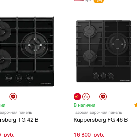
16 590
руб.
-8%
чии
В наличии
 варочная панель
Газовая варочная панель
rsberg TG 42 B
Kuppersberg FG 46 B
0
руб.
16 800
руб.