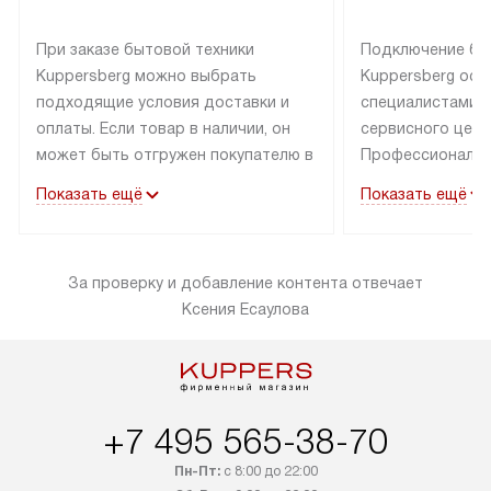
При заказе бытовой техники
Подключение бы
Kuppersberg можно выбрать
Kuppersberg осу
подходящие условия доставки и
специалистами 
оплаты. Если товар в наличии, он
сервисного цент
может быть отгружен покупателю в
Профессиональн
течение трех дней. Техника со
гарантия долгой
Показать ещё
Показать ещё
специальным лейблом
эксплуатации тех
доставляется бесплатно по
Санкт-Петербург
Москве. Выезд за МКАД
специальным ле
За проверку и добавление контента отвечает
оплачивается дополнительно.
подключается б
Ксения Есаулова
Возможна доставка товаров по
мастера за МКА
России.
за дополнительн
+7 495 565-38-70
Пн-Пт:
с 8:00 до 22:00