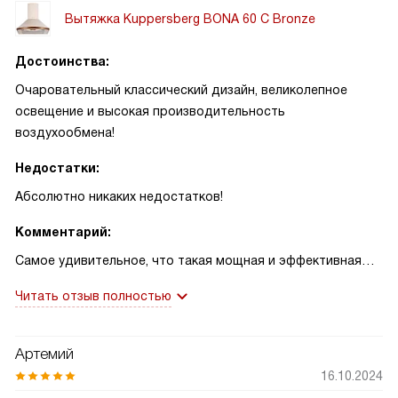
Вытяжка Kuppersberg BONA 60 C Bronze
Достоинства:
Очаровательный классический дизайн, великолепное
освещение и высокая производительность
воздухообмена!
Недостатки:
Абсолютно никаких недостатков!
Комментарий:
Самое удивительное, что такая мощная и эффективная
техника может быть настолько элегантной и стильной.
Читать отзыв полностью
Бежевый цвет и окантовка в оттенке бронзы просто
восхитительны и идеально вписываются в интерьер моей
кухни.
Артемий
С помощью трех скоростей работы я могу легко
16.10.2024
контролировать процесс воздухообмена в зависимости