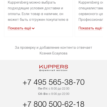
Kuppersberg можно выбрать
Kuppersberg осу
подходящие условия доставки и
специалистами 
оплаты. Если товар в наличии, он
сервисного цент
может быть отгружен покупателю в
Профессиональн
течение трех дней. Техника со
гарантия долгой
Показать ещё
Показать ещё
специальным лейблом
эксплуатации тех
доставляется бесплатно по
Санкт-Петербург
Москве. Выезд за МКАД
специальным ле
За проверку и добавление контента отвечает
оплачивается дополнительно.
подключается б
Ксения Есаулова
Возможна доставка товаров по
мастера за МКА
России.
за дополнительн
+7 495 565-38-70
Пн-Пт:
с 8:00 до 22:00
Сб-Вс:
с 9:00 до 22:00
+7 800 500-62-18