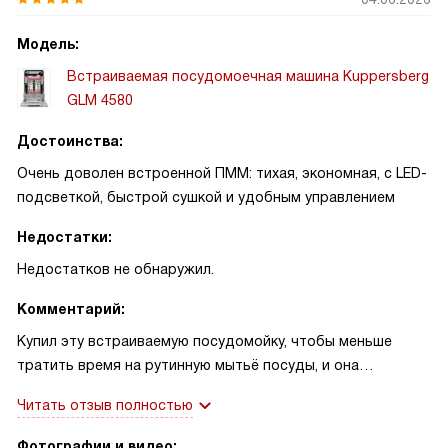
Модель:
Встраиваемая посудомоечная машина Kuppersberg
GLM 4580
Достоинства:
Очень доволен встроенной ПММ: тихая, экономная, с LED-
подсветкой, быстрой сушкой и удобным управлением
Недостатки:
Недостатков не обнаружил.
Комментарий:
Купил эту встраиваемую посудомойку, чтобы меньше
тратить время на рутинную мытьё посуды, и она
оправдала ожидания. Установка прошла без сюрпризов, в
Читать отзыв полностью
нишу встала плотно, управление оказалось интуитивным
— с LED-дисплеем понятнее некуда. Вместимость на
Фотографии и видео: