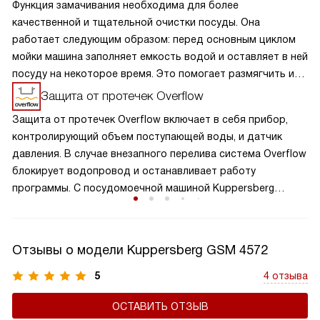
Функция замачивания необходима для более
качественной и тщательной очистки посуды. Она
работает следующим образом: перед основным циклом
мойки машина заполняет емкость водой и оставляет в ней
посуду на некоторое время. Это помогает размягчить и
отделить остатки пищи и другие загрязнения, чтобы их
Защита от протечек Overflow
было проще удалить с поверхности во время основного
Защита от протечек Overflow включает в себя прибор,
цикла мойки. Эта программа пригодится, если вы
контролирующий объем поступающей воды, и датчик
пользуетесь устройством не так часто, или если уровень
давления. В случае внезапного перелива система Overflow
ее загрязнения выше обычного. Использование этой
блокирует водопровод и останавливает работу
функции улучшает результаты мойки и уменьшает
программы. С посудомоечной машиной Kuppersberg
необходимость предварительной обработки посуды
можно не опасаться домашних наводнений.
вручную.
Отзывы о модели Kuppersberg GSM 4572
5
4 отзыва
ОСТАВИТЬ ОТЗЫВ