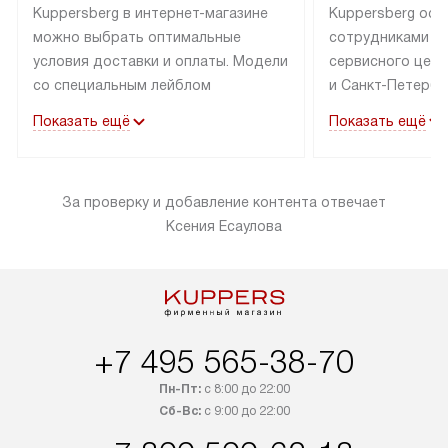
Kuppersberg в интернет-магазине
Kuppersberg осу
можно выбрать оптимальные
сотрудниками п
условия доставки и оплаты. Модели
сервисного цент
со специальным лейблом
и Санкт-Петербу
доставляется бесплатно по Москве
со специальным
Показать ещё
Показать ещё
в пределах МКАД до подъезда,
подключается к
выезд за МКАД оплачивается
коммуникациям б
дополнительно. Товар со статусом
необходимости 
За проверку и добавление контента отвечает
«в наличии» может быть отправлен
за пределы МКАД
Ксения Есаулова
покупателю в течение трех дней.
дополнительная 
Доставка в Санкт-Петербург
коммуникации п
и другие регионы осуществляется
наличие установ
через транспортную компанию.
и подключение 
После 100% предоплаты наша
и канализации в
компания бесплатно доставит ваш
от категории те
+7 495 565-38-70
заказ до представительства
дополнительных
Пн-Пт:
с 8:00 до 22:00
транспортной компании в Москве.
определяется в 
Сб-Вс:
с 9:00 до 22:00
Пожалуйста, уточняйте условия
с прайс-листом,
доставки у менеджера при
найти на нашем 