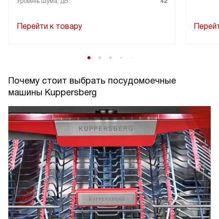
Уровень шума, дБ:
42
Перейти к товару
Перейт
Почему стоит выбрать посудомоечные
машины Kuppersberg