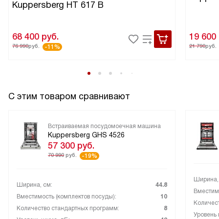
Kuppersberg HT 617 B
68 400
руб.
19 600
76 990
руб.
21 790
руб.
-11%
С этим товаром сравнивают
Встраиваемая посудомоечная машина
Kuppersberg GHS 4526
57 300
руб.
70 990
руб.
-19%
Ширина,
Ширина, см:
44.8
Вместимо
Вместимость (комплектов посуды):
10
Количес
Количество стандартных программ:
8
Уровень 