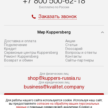
+7 800 500-62-18
Бесплатно по России
В оговоренный день служба
Стандартная уст
доставки доставит упакованный
в себя: снятие у
Заказать звонок
прибор до подъезда. Если
и транспортиров
требуется перенос прибора
при необходимо
до двери квартиры или до места
отдельных часте
Мир Kuppersberg
установки, предварительно
устанавливается
Доставка и оплата
Акции
согласуйте это с менеджером.
нишу или на зар
Подключение
Cтатьи
Кредит
Глоссарий
За данную услугу взимается
подготовленное
Сервисные центры Kuppersberg
Вопросы и ответы
дополнительная плата. Обратите
по уровню, а за
Ремонт Kuppersberg
Контакты
Возврат и обмен
Сайты-партнеры
внимание на размеры прибора: если
к существующим
они не позволяют пронести его
После этого пр
через дверной проем,
запуск и предос
Для физических лиц
shop@kuppers-russia.ru
то сотрудники транспортной
консультация по
Для юридических лиц
службы не смогут демонтировать
В стандартную у
business@kvalitet.company
дверцы, ручки или другие
не входят: прок
выступающие элементы, так как это
коммуникаций, 
НАПИСАТЬ РУКОВОДСТВУ
Для работы нашего сайта используются cookie. Используя наш сайт,
может повлечь отказ в проведении
материалы, нав
вы предоставляете
согласие на обработку ваших персональных
гарантийного ремонта в будущем.
и перевешивание
данных
с помощью сервисов веб-аналитики (Cookie) и