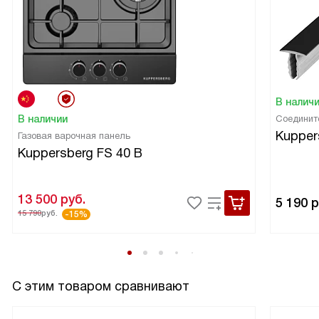
В налич
В наличии
Соединит
Kupper
Газовая варочная панель
Kuppersberg FS 40 B
13 500
руб.
5 190
р
15 790
руб.
-15%
С этим товаром сравнивают