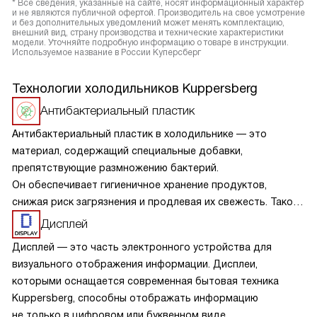
* Все сведения, указанные на сайте, носят информационный характер
и не являются публичной офертой. Производитель на свое усмотрение
и без дополнительных уведомлений может менять комплектацию,
внешний вид, страну производства и технические характеристики
модели. Уточняйте подробную информацию о товаре в инструкции.
Используемое название в России Куперсберг
Технологии холодильников Kuppersberg
Антибактериальный пластик
Антибактериальный пластик в холодильнике — это
материал, содержащий специальные добавки,
препятствующие размножению бактерий.
Он обеспечивает гигиеничное хранение продуктов,
снижая риск загрязнения и продлевая их свежесть. Такой
пластик предотвращает неприятные запахи и плесень,
Дисплей
создавая безопасные условия для хранения пищи. Это
Дисплей — это часть электронного устройства для
особенно важно для семей с маленькими детьми или
визуального отображения информации. Дисплеи,
пожилыми людьми, где здоровье и безопасность
которыми оснащается современная бытовая техника
продуктов имеют первостепенное значение.
Kuppersberg, способны отображать информацию
не только в цифровом или буквенном виде,