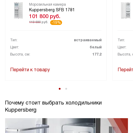
Морозильная камера
Kuppersberg SFB 1781
101 800
руб.
119 690
руб.
-15%
Тип:
встраиваемый
Тип:
Цвет:
белый
Цвет:
Высота, см:
177.2
Высота, 
Перейти к товару
Перейт
Почему стоит выбрать холодильники
Kuppersberg