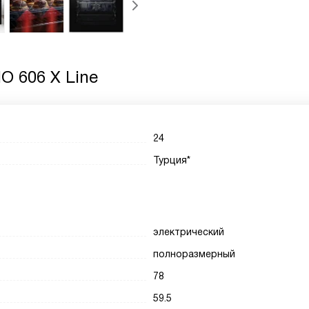
O 606 X Line
24
Турция*
электрический
полноразмерный
78
59.5