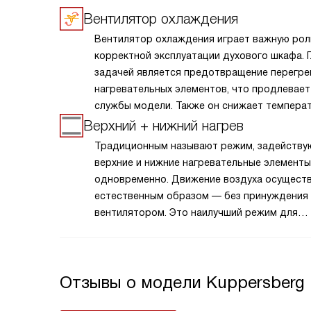
Вентилятор охлаждения
Вентилятор охлаждения играет важную рол
корректной эксплуатации духового шкафа. 
задачей является предотвращение перегре
нагревательных элементов, что продлевает
службы модели. Также он снижает темпера
стен камеры, дверцы и панели управления. 
Верхний + нижний нагрев
позволяет поддерживать низкую температу
Традиционным называют режим, задейств
внешних поверхностях устройства, что дела
верхние и нижние нагревательные элементы
эксплуатацию безопасной и удобной, а так
одновременно. Движение воздуха осущест
защищает пользователя от возможных ожог
естественным образом — без принуждения
Кроме того, благодаря этой функции можн
вентилятором. Это наилучший режим для
избежать деформации и повреждения мебе
медленного, но равномерного пропекания 
гарнитура, расположенных рядом с духовко
теста, а также начиненных овощами мяса, п
и рыбы.
Отзывы о модели Kuppersberg 