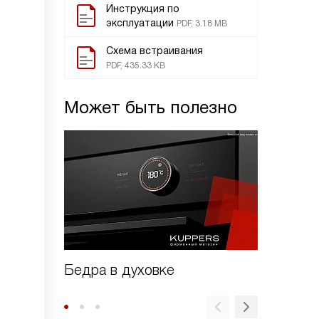
Инструкция по
эксплуатации
PDF, 3.18 MB
Схема встраивания
PDF, 435.33 KB
Может быть полезно
Бедра в духовке
Голень 