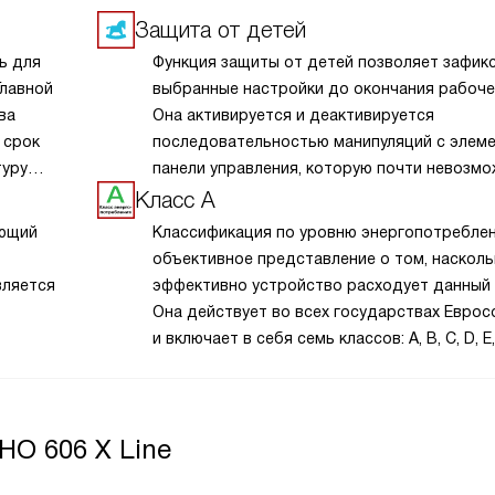
Защита от детей
ь для
Функция защиты от детей позволяет зафик
Главной
выбранные настройки до окончания рабочег
ва
Она активируется и деактивируется
 срок
последовательностью манипуляций с элем
туру
панели управления, которую почти невозм
Это
повторить случайным образом. В некоторы
Класс А
ру на
моделях такая блокировка сохраняется да
ующий
Классификация по уровню энергопотребле
ет его
полного отключения прибора от электросн
объективное представление о том, насколь
же
вляется
эффективно устройство расходует данный 
ов.
Она действует во всех государствах Еврос
о
и включает в себя семь классов: A, B, C, D, E, 
ли или
изделий
А — самый экономичный, G — наиболее
й.
тицы
энергозатратный. Класс энергопотреблени
рассчитывается для каждого вида устройс
HO 606 X Line
на основе соответствующих параметров.