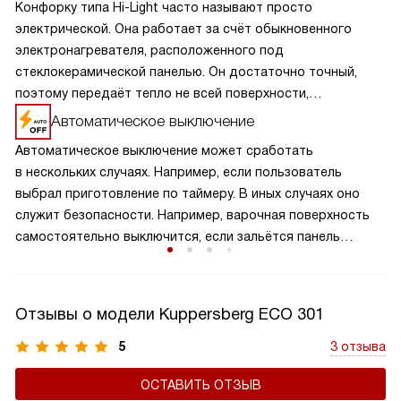
Конфорку типа Hi-Light часто называют просто
электрической. Она работает за счёт обыкновенного
электронагревателя, расположенного под
стеклокерамической панелью. Он достаточно точный,
поэтому передаёт тепло не всей поверхности,
а старается его удержать в определённой зоне. Поэтому
Автоматическое выключение
КПД подобных приборов варьируется от 65 до 75%,
Автоматическое выключение может сработать
а сама стеклокерамика нагревается меньше.
в нескольких случаях. Например, если пользователь
выбрал приготовление по таймеру. В иных случаях оно
служит безопасности. Например, варочная поверхность
самостоятельно выключится, если зальётся панель
управления. Также это случится, если нагрев происходит
длительное время (пользователь забыл выключить плиту).
Отзывы о модели Kuppersberg ECO 301
5
3 отзыва
ОСТАВИТЬ ОТЗЫВ