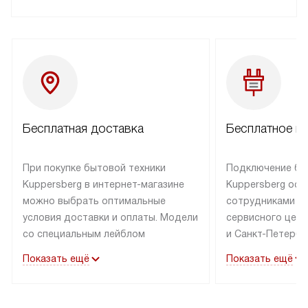
Бесплатная доставка
Бесплатное п
При покупке бытовой техники
Подключение бы
Kuppersberg в интернет-магазине
Kuppersberg осу
можно выбрать оптимальные
сотрудниками п
условия доставки и оплаты. Модели
сервисного цент
со специальным лейблом
и Санкт-Петербу
доставляется бесплатно по Москве
со специальным
Показать ещё
Показать ещё
в пределах МКАД до подъезда,
подключается к
выезд за МКАД оплачивается
коммуникациям б
дополнительно. Товар со статусом
необходимости 