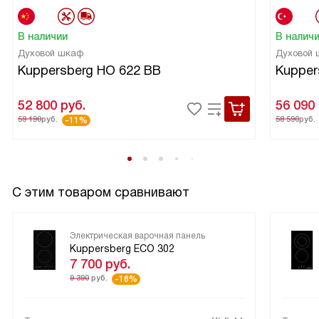
В наличии
В налич
Духовой шкаф
Духовой
Kuppersberg HO 622 BB
Kupper
52 800
руб.
56 090
59 190
руб.
58 590
руб.
-11%
С этим товаром сравнивают
Электрическая варочная панель
Kuppersberg ECO 302
7 700
руб.
9 390
руб.
-18%