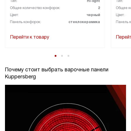
Тип:
Hi-light
Тип:
Общее количество конфорок:
2
Общее к
Цвет:
черный
Цвет:
Панель конфорок:
стеклокерамика
Панель 
Перейти к товару
Перейт
Почему стоит выбрать варочные панели
Kuppersberg