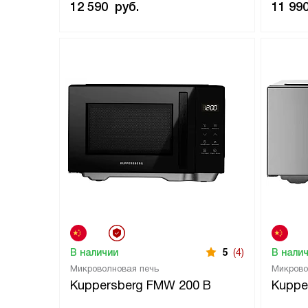
12 590
руб.
11 99
В наличии
5
(4)
В нали
Микроволновая печь
Микрово
Kuppersberg FMW 200 B
Kuppe