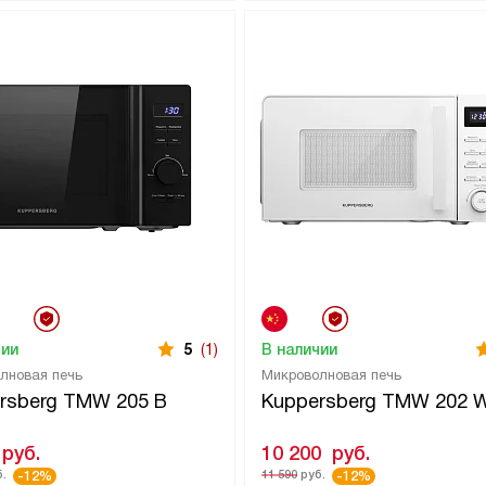
чии
5
(1)
В наличии
лновая печь
Микроволновая печь
rsberg TMW 205 B
Kuppersberg TMW 202 
руб.
10 200
руб.
.
11 590
руб.
-12%
-12%