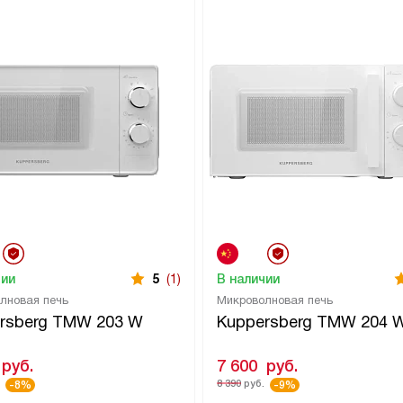
чии
5
(1)
В наличии
лновая печь
Микроволновая печь
rsberg TMW 203 W
Kuppersberg TMW 204 
руб.
7 600
руб.
.
8 390
руб.
-8%
-9%