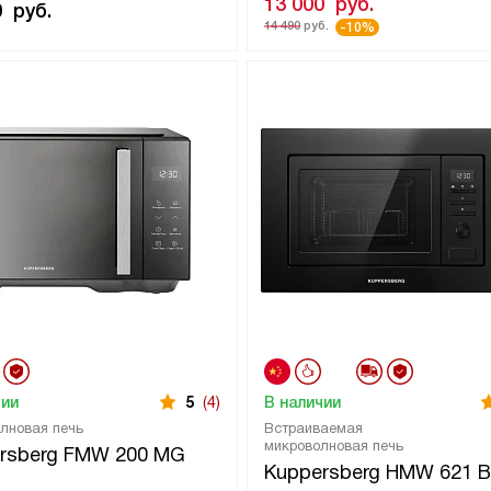
13 000
руб.
0
руб.
14 490
руб.
-10%
чии
5
(4)
В наличии
лновая печь
Встраиваемая
микроволновая печь
rsberg FMW 200 MG
Kuppersberg HMW 621 B