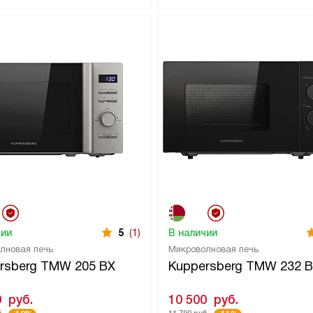
чии
5
(1)
В наличии
лновая печь
Микроволновая печь
rsberg TMW 205 BX
Kuppersberg TMW 232 B
0
руб.
10 500
руб.