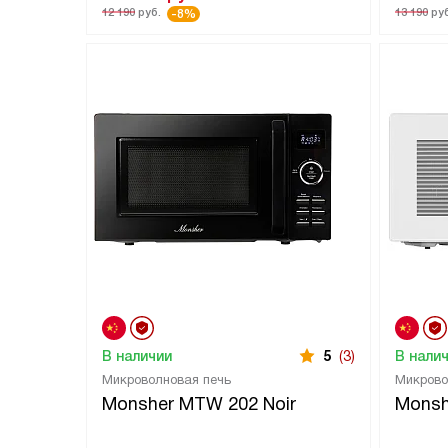
12 190
руб.
13 190
руб
-8%
В наличии
5
(3)
В нали
Микроволновая печь
Микрово
Monsher MTW 202 Noir
Monsh