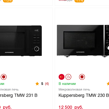
.
11 790
руб.
-12%
-11%
чии
5
(4)
В наличии
лновая печь
Микроволновая печь
rsberg TMW 231 B
Kuppersberg TMW 230 B
0
руб.
12 500
руб.