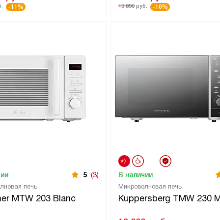
.
13 890
руб.
-11%
-10%
чии
5
(3)
В наличии
лновая печь
Микроволновая печь
er MTW 203 Blanc
Kuppersberg TMW 230 