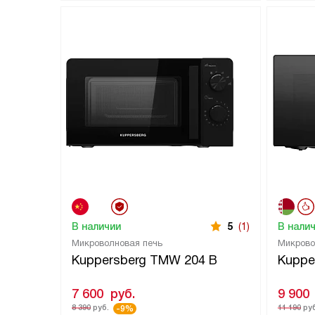
В наличии
5
(1)
В нали
Микроволновая печь
Микрово
Kuppersberg TMW 204 B
Kuppe
7 600
руб.
9 900
8 390
руб.
11 190
руб
-9%