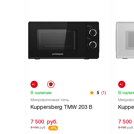
В наличии
5
(1)
В нали
Микроволновая печь
Микрово
Kuppersberg TMW 203 B
Kuppe
7 500
руб.
7 500
8 190
руб.
8 190
руб
-8%