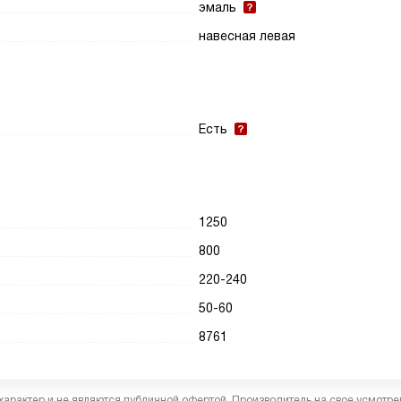
эмаль
навесная левая
Есть
1250
800
220-240
50-60
8761
характер и не являются публичной офертой. Производитель на свое усмотре