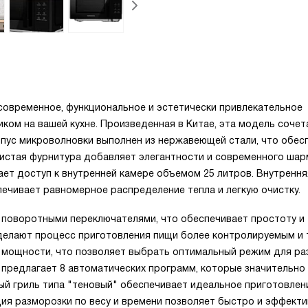
 современное, функциональное и эстетически привлекательное
ом на вашей кухне. Произведенная в Китае, эта модель сочет
рпус микроволновки выполнен из нержавеющей стали, что обес
ристая фурнитура добавляет элегантности и современного шар
ает доступ к внутренней камере объемом 25 литров. Внутрення
ечивает равномерное распределение тепла и легкую очистку.
 поворотными переключателями, что обеспечивает простоту и
 делают процесс приготовления пищи более контролируемым и 
 мощности, что позволяет выбрать оптимальный режим для ра
 предлагает 8 автоматических программ, которые значительно
й гриль типа "теновый" обеспечивает идеальное приготовлени
кция разморозки по весу и времени позволяет быстро и эффект