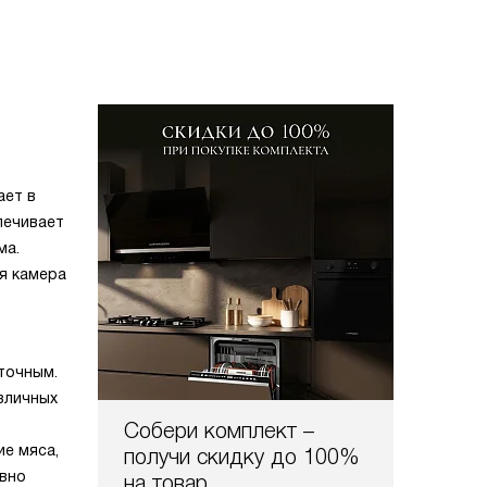
ает в
печивает
ма.
я камера
точным.
зличных
Собери комплект –
е мяса,
получи скидку до 100%
ивно
на товар