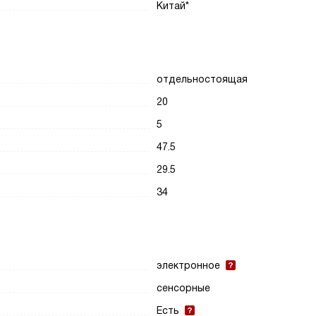
Китай*
отдельностоящая
20
5
47.5
29.5
34
электронное
сенсорные
Есть