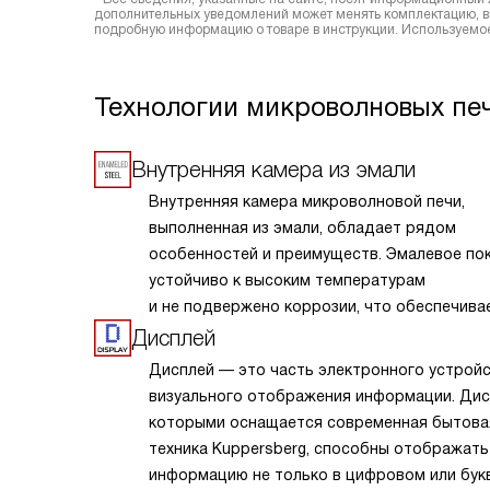
дополнительных уведомлений может менять комплектацию, вн
подробную информацию о товаре в инструкции. Используемое
Технологии микроволновых печ
Внутренняя камера из эмали
Внутренняя камера микроволновой печи,
выполненная из эмали, обладает рядом
особенностей и преимуществ. Эмалевое по
устойчиво к высоким температурам
и не подвержено коррозии, что обеспечива
долговечность устройства. Оно легко очищ
Дисплей
так как гладкая поверхность предотвращае
Дисплей — это часть электронного устрой
прилипание остатков пищи и жира. Эмаль т
визуального отображения информации. Дис
обладает высокой гигиеничностью, не впит
которыми оснащается современная бытова
запахи и не выделяет вредных веществ при 
техника Kuppersberg, способны отображать
Благодаря этим качествам, эмалированные
информацию не только в цифровом или бук