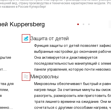
ешний вид, страну производства и технические характеристики модели. Ут
 название в России Куперсберг
ей Kuppersberg
Защита от детей
Функция защиты от детей позволяет зафик
выбранные настройки до окончания рабочег
крытие
Она активируется и деактивируется
последовательностью манипуляций с элем
ет
панели управления, которую почти невозм
ается,
повторить случайным образом. В некоторы
Микроволны
т
моделях такая блокировка сохраняется да
ства для
Микроволны обеспечивают быстрый и рав
акже
полного отключения прибора от электросн
плеи,
нагрев пищи. За считанные минуты вы смож
ывает
я
разогреть, разморозить или приготовить б
нагреве.
тратя лишнего времени на ожидание. Они м
 камеры
венном
сочетаться с другими способами нагрева, 