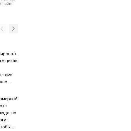
очняйте
Таймер
сировать
Функция «Таймер» позволяет комфортно
о цикла.
настраивать процесс приготовления. С ее
например, можно настроить автоматическ
ентами
отключение по истечению установленного 
ожно
Часы
х
Часы представляют из себя цифровой или
же после
номерный
аналоговый дисплей, на котором отобража
абжения.
ете
время в удобном для восприятия формате,
люда, не
встроенный в корпус вашей бытовой техник
огут
позволяют пользователям легко отслежив
чтобы
при использовании устройства. Часы могут