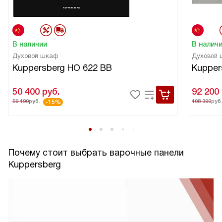
В наличии
В налич
Духовой шкаф
Духовой
Kuppersberg HO 622 BB
Kupper
50 400
руб.
92 200
59 190
руб.
108 390
руб
-15%
Почему стоит выбрать варочные панели
Kuppersberg