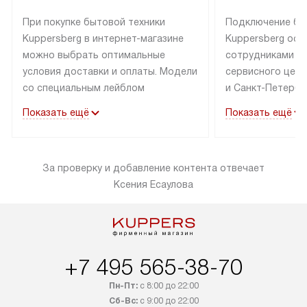
При покупке бытовой техники
Подключение бы
Kuppersberg в интернет-магазине
Kuppersberg осу
можно выбрать оптимальные
сотрудниками п
условия доставки и оплаты. Модели
сервисного цент
со специальным лейблом
и Санкт-Петербу
доставляется бесплатно по Москве
со специальным
Показать ещё
Показать ещё
в пределах МКАД до подъезда,
подключается к
выезд за МКАД оплачивается
коммуникациям б
дополнительно. Товар со статусом
необходимости 
За проверку и добавление контента отвечает
«в наличии» может быть отправлен
за пределы МКАД
Ксения Есаулова
покупателю в течение трех дней.
дополнительная 
Доставка в Санкт-Петербург
коммуникации п
и другие регионы осуществляется
наличие установ
через транспортную компанию.
и подключение 
После 100% предоплаты наша
и канализации в
+7 495 565-38-70
компания бесплатно доставит ваш
от категории те
заказ до представительства
дополнительных
Пн-Пт:
с 8:00 до 22:00
транспортной компании в Москве.
определяется в 
Сб-Вс:
с 9:00 до 22:00