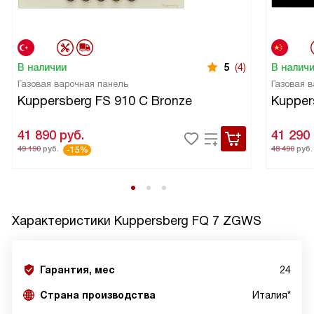
В наличии
5
(4)
В налич
Газовая варочная панель
Газовая 
Kuppersberg FS 910 C Bronze
Kupper
41 890
руб.
41 290
49 190
руб.
48 490
руб.
-15%
Характеристики
Kuppersberg FQ 7 ZGWS
Гарантия, мес
24
Страна производства
Италия*