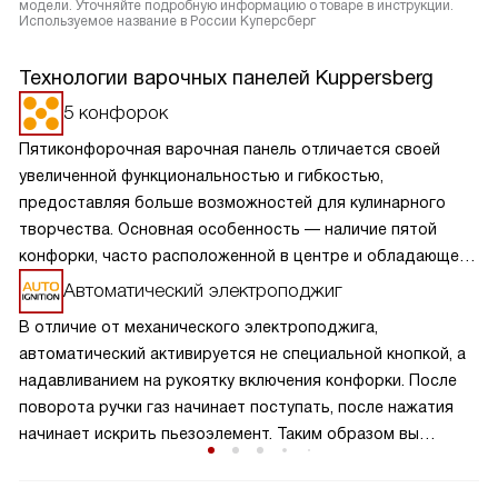
модели. Уточняйте подробную информацию о товаре в инструкции.
Используемое название в России Куперсберг
Технологии варочных панелей Kuppersberg
5 конфорок
Пятиконфорочная варочная панель отличается своей
увеличенной функциональностью и гибкостью,
предоставляя больше возможностей для кулинарного
творчества. Основная особенность — наличие пятой
конфорки, часто расположенной в центре и обладающей
большей мощностью или специальной формой для
Автоматический электроподжиг
больших кастрюль и сковород. Это позволяет
В отличие от механического электроподжига,
одновременно готовить разнообразные блюда,
автоматический активируется не специальной кнопкой, а
оптимизируя процесс приготовления. Такая панель
надавливанием на рукоятку включения конфорки. После
идеально подходит для больших семей или любителей
поворота ручки газ начинает поступать, после нажатия
часто готовить, обеспечивая удобство и эффективность
начинает искрить пьезоэлемент. Таким образом вы
на кухне.
получаете пламя движением одной руки, что важно для
безопасности и попросту удобно.