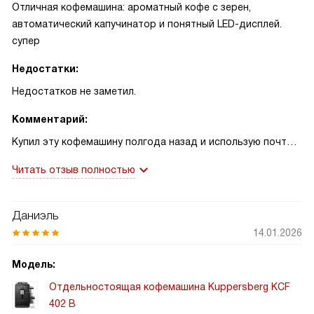
Отличная кофемашина: ароматный кофе с зерен,
автоматический капучинатор и понятный LED-дисплей.
супер
Недостатки:
Недостатков не заметил.
Комментарий:
Купил эту кофемашину полгода назад и использую почти
каждый день. Первое, что поразило — простой интерфейс
Читать отзыв полностью
с LED-дисплеем и сенсорными кнопками, всё интуитивно.
Удобно, что можно засыпать и зерна, и молотый кофе, а
регулировка помола в шести степенях помогает
Даниэль
подобрать нужную крепость. Капучинатор полностью
14.01.2026
автоматический и даёт плотную, гладкую молочную пену
— утром жена была в восторге, когда я приготовил ей
Модель:
латте перед работой!
Отдельностоящая кофемашина Kuppersberg KCF
402 B
Однажды пригласил друга, который редко хвалит технику;