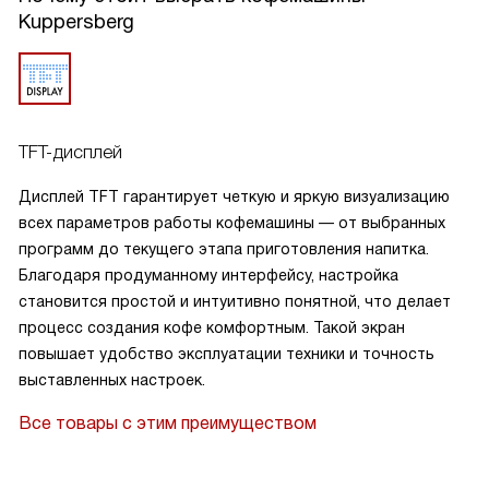
закрывается герметично.
Kuppersberg
В целом машина стала важной частью дома: утром
поднимает настроение, вечером помогает устроить
уютные посиделки с напитками на любой вкус. Она
экономит время и нервы, а это бесценно!
TFT-дисплей
Дисплей TFT гарантирует четкую и яркую визуализацию
всех параметров работы кофемашины — от выбранных
программ до текущего этапа приготовления напитка.
Благодаря продуманному интерфейсу, настройка
становится простой и интуитивно понятной, что делает
процесс создания кофе комфортным. Такой экран
повышает удобство эксплуатации техники и точность
выставленных настроек.
Все товары с этим преимуществом