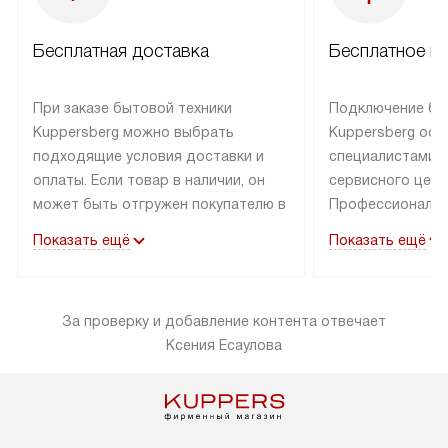
Бесплатная доставка
Бесплатное п
При заказе бытовой техники
Подключение бы
Kuppersberg можно выбрать
Kuppersberg осу
подходящие условия доставки и
специалистами 
оплаты. Если товар в наличии, он
сервисного цент
может быть отгружен покупателю в
Профессиональн
течение трех дней. Техника со
гарантия долгой
Показать ещё
Показать ещё
специальным лейблом
эксплуатации тех
доставляется бесплатно по
Санкт-Петербург
Москве. Выезд за МКАД
специальным ле
За проверку и добавление контента отвечает
оплачивается дополнительно.
подключается б
Ксения Есаулова
Возможна доставка товаров по
мастера за МКА
России.
за дополнительн