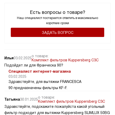
замечательной панели!
Кроме того, она очень безопасна в использовании. Это
Есть вопросы о товаре?
очень важно для меня, так как у меня есть маленькие
Наш специалист постарается ответить в максимально
короткие сроки
дети. Я всегда спокоен, зная, что они в безопасности,
даже когда я готовлю.
ЗАДАТЬ ВОПРОС
Но самое главное - это то, как вкусно получается еда! Я
пробовал готовить на разных панелях, но ни одна из них
не сравнится с этой. Блюда получаются просто
изумительными!
о товаре:
Илья
03.02.2025
Комплект фильтров Kuppersberg С3С
В общем, я очень доволен своим выбором. Эта варочная
Подойдет ли для Франческа 90?
панель стала настоящим открытием для меня. Она
Специалист интернет-магазина
облегчает мою жизнь и делает процесс приготовления
03.02.2025
пищи настоящим удовольствием. Я рекомендую её всем,
Здравствуйте, для вытяжки FRANCESCA
кто хочет наслаждаться вкусной и здоровой пищей
90 предназначены фильтры KF-F.
каждый день!
о товаре:
Татьяна
30.01.2025
Комплект фильтров Kuppersberg С3С
Здравствуйте, подскажите пожалуйста какой угольный
фильтр подходит для вытяжки Kuppersberg SLIMLUX 50BG