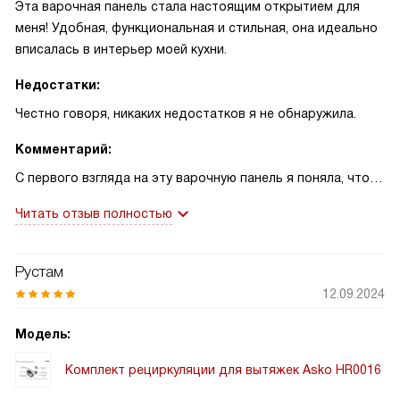
Эта варочная панель стала настоящим открытием для
меня! Удобная, функциональная и стильная, она идеально
вписалась в интерьер моей кухни.
Недостатки:
Честно говоря, никаких недостатков я не обнаружила.
Комментарий:
С первого взгляда на эту варочную панель я поняла, что
она идеально подходит для моей кухни! Замечательный
Читать отзыв полностью
дизайн, удобство и функциональность - всё это
заставило меня влюбиться в неё с первого взгляда. Я
всегда мечтала о такой панели, которая была бы не
Рустам
только практичной, но и стильной. И вот моя мечта
12.09.2024
сбылась!
Использование панели стало настоящим удовольствием.
Модель:
Все функции работают безупречно, а самое главное, что
Комплект рециркуляции для вытяжек Asko HR0016
готовка стала гораздо быстрее и удобнее. Я уже успела
приготовить на ней множество блюд, и каждый раз