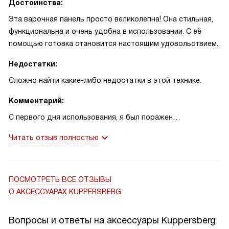
Достоинства:
Эта варочная панель просто великолепна! Она стильная,
функциональна и очень удобна в использовании. С её
помощью готовка становится настоящим удовольствием.
Недостатки:
Сложно найти какие-либо недостатки в этой технике.
Комментарий:
С первого дня использования, я был поражен
функциональностью и стилем этого устройства. Она
Читать отзыв полностью
прекрасно вписывается в интерьер моей кухни, и я
чувствую себя настоящим шеф-поваром, когда готовлю
на ней.
Мне особенно нравится, как быстро она нагревается. Это
ПОСМОТРЕТЬ ВСЕ ОТЗЫВЫ
просто невероятно удобно, когда нужно быстро
О АКСЕССУАРАХ KUPPERSBERG
приготовить ужин после тяжелого рабочего дня.
Однажды, когда у меня были гости, я смог приготовить
Вопросы и ответы на аксессуары Kuppersberg
для них ужин всего за полчаса, и все благодаря этой