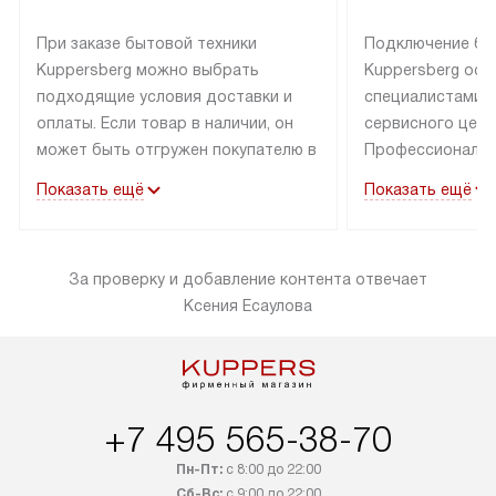
При заказе бытовой техники
Подключение бы
Kuppersberg можно выбрать
Kuppersberg осу
подходящие условия доставки и
специалистами 
оплаты. Если товар в наличии, он
сервисного цент
может быть отгружен покупателю в
Профессиональн
течение трех дней. Техника со
гарантия долгой
Показать ещё
Показать ещё
специальным лейблом
эксплуатации тех
доставляется бесплатно по
Санкт-Петербург
Москве. Выезд за МКАД
специальным ле
За проверку и добавление контента отвечает
оплачивается дополнительно.
подключается б
Ксения Есаулова
Возможна доставка товаров по
мастера за МКА
России.
за дополнительн
+7 495 565-38-70
Пн-Пт:
с 8:00 до 22:00
Сб-Вс:
с 9:00 до 22:00