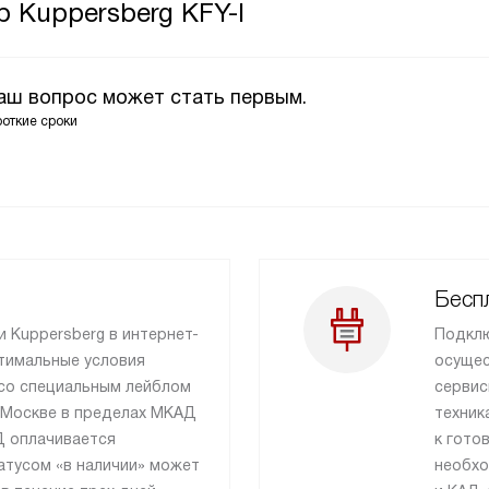
 Kuppersberg KFY-I
Ваш вопрос может стать первым.
роткие сроки
Бесп
и Kuppersberg в интернет-
Подклю
тимальные условия
осущес
 со специальным лейблом
сервис
 Москве в пределах МКАД
техник
Д оплачивается
к гото
атусом «в наличии» может
необхо