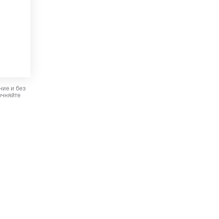
ние и без
очняйте