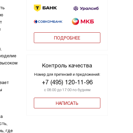
ать
ию
т
й
ПОДРОБНЕЕ
,
 изделие
 высоком
Контроль качества
Номер для претензий и предложений:
+7 (495) 120-11-96
вает
ы
с 08:00 до 17:00 по будням
НАПИСАТЬ
та
сть,
ь, где