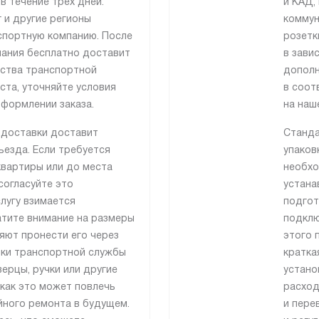
в течение трех дней.
и КАД,
 и другие регионы
коммун
спортную компанию. После
розетк
ания бесплатно доставит
в зави
ьства транспортной
дополн
ста, уточняйте условия
в соот
формлении заказа.
на наш
 доставки доставит
Станда
езда. Если требуется
упаков
квартиры или до места
необхо
согласуйте это
устана
лугу взимается
подгот
атите внимание на размеры
подклю
ляют пронести его через
этого 
ики транспортной службы
кратка
ерцы, ручки или другие
устано
как это может повлечь
расход
йного ремонта в будущем.
и пере