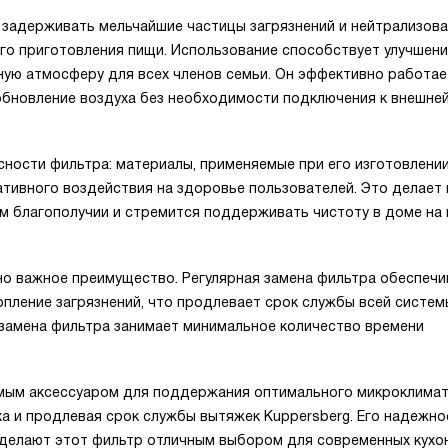
 задерживать мельчайшие частицы загрязнений и нейтрализов
ого приготовления пищи. Использование способствует улучшен
ную атмосферу для всех членов семьи. Он эффективно работае
обновление воздуха без необходимости подключения к внешне
ности фильтра: материалы, применяемые при его изготовлении
ативного воздействия на здоровье пользователей. Это делает
ем благополучии и стремится поддерживать чистоту в доме на
о важное преимущество. Регулярная замена фильтра обеспечи
пление загрязнений, что продлевает срок службы всей систем
 замена фильтра занимает минимальное количество времени
имым аксессуаром для поддержания оптимального микроклима
ха и продлевая срок службы вытяжек Kuppersberg. Его надежно
 делают этот фильтр отличным выбором для современных кухон