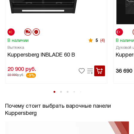
В наличии
5
(4)
В налич
Вытяжка
Духовой
Kuppersberg INBLADE 60 B
Kupper
20 900
руб.
36 690
22 990
руб.
-9%
Почему стоит выбрать варочные панели
Kuppersberg