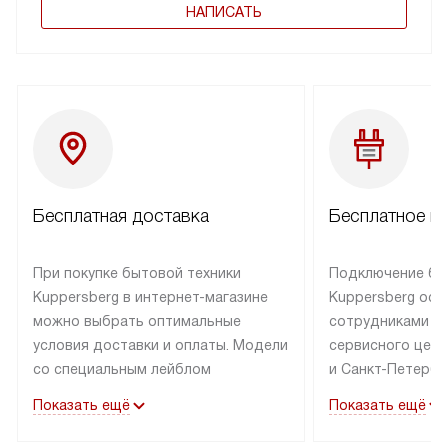
НАПИСАТЬ
Бесплатная доставка
Бесплатное п
При покупке бытовой техники
Подключение бы
Kuppersberg в интернет-магазине
Kuppersberg осу
можно выбрать оптимальные
сотрудниками п
условия доставки и оплаты. Модели
сервисного цент
со специальным лейблом
и Санкт-Петербу
доставляется бесплатно по Москве
со специальным
Показать ещё
Показать ещё
в пределах МКАД до подъезда,
подключается к
выезд за МКАД оплачивается
коммуникациям б