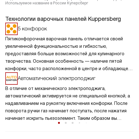
Используемое название в России Куперсберг
Технологии варочных панелей Kuppersberg
5 конфорок
Пятиконфорочная варочная панель отличается своей
увеличенной функциональностью и гибкостью,
предоставляя больше возможностей для кулинарного
творчества. Основная особенность — наличие пятой
конфорки, часто расположенной в центре и обладающей
большей мощностью или специальной формой для
Автоматический электроподжиг
больших кастрюль и сковород. Это позволяет
В отличие от механического электроподжига,
одновременно готовить разнообразные блюда,
автоматический активируется не специальной кнопкой, а
оптимизируя процесс приготовления. Такая панель
надавливанием на рукоятку включения конфорки. После
идеально подходит для больших семей или любителей
поворота ручки газ начинает поступать, после нажатия
часто готовить, обеспечивая удобство и эффективность
начинает искрить пьезоэлемент. Таким образом вы
на кухне.
получаете пламя движением одной руки, что важно для
безопасности и попросту удобно.