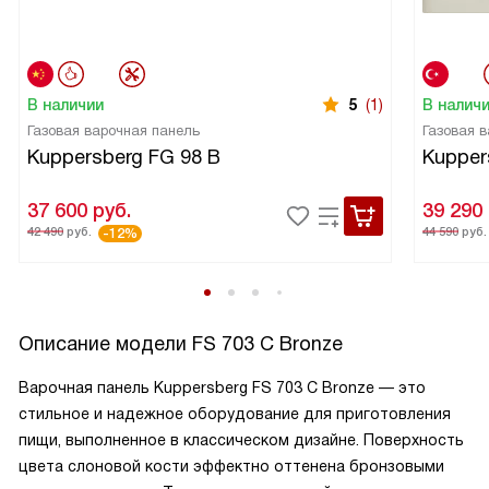
В наличии
5
(1)
В налич
Газовая варочная панель
Газовая 
Kuppersberg FG 98 B
Kupper
37 600
руб.
39 290
42 490
руб.
44 590
руб.
-12%
Описание модели
FS 703 C Bronze
Варочная панель Kuppersberg FS 703 C Bronze — это
стильное и надежное оборудование для приготовления
пищи, выполненное в классическом дизайне. Поверхность
цвета слоновой кости эффектно оттенена бронзовыми