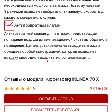
необходима вся мощность вытяжки. Поэтому наличие
3 режимов позволяет выбрать оптимальную скорость для
каждого конкретного случая.
Антивозвратный клапан
Антивозвратный клапан для вытяжек предотвращает
попадание воздуха из вентиляционной системы обратно в
помещение. Деталь установлена на выходе вытяжки и
обладает особой конструкцией, который позволяет
воздуху свободно выходить, но останавливает
образование обратного потока. Клапан обеспечивает
надежную защиту от возвращения нежелательных
запахов, повышает эффективность работы вытяжки и
Отзывы о модели Kuppersberg INLINEA 70 X
поддерживает чистоту воздуха на вашей кухне. Это
важный элемент вытяжки, который способствует
5
9 отзывов
сохранению здорового микроклимата в комнате,
ОСТАВИТЬ ОТЗЫВ
продляет срок службы устройства, а также не дает
попадать внутрь холодному воздуху.
ПОСМОТРЕТЬ ВСЕ ОТЗЫВЫ