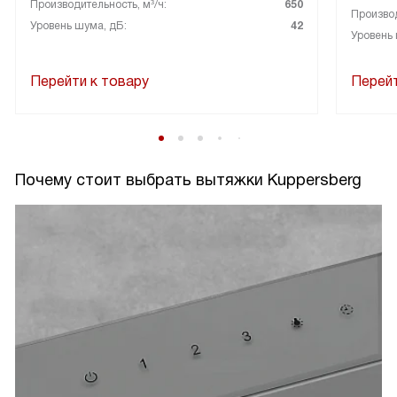
Производительность, м³/ч:
650
Производ
Уровень шума, дБ:
42
Уровень 
Перейти к товару
Перейт
Почему стоит выбрать вытяжки Kuppersberg