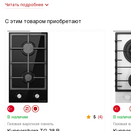
приятнее. И это так здорово!
Читать подробнее
С этим товаром приобретают
В наличии
5
(4)
В налич
Газовая варочная панель
Газовая 