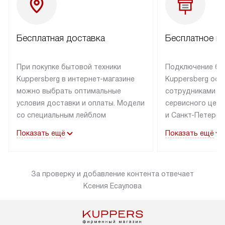
Бесплатная доставка
Бесплатное п
При покупке бытовой техники
Подключение бы
Kuppersberg в интернет-магазине
Kuppersberg осу
можно выбрать оптимальные
сотрудниками п
условия доставки и оплаты. Модели
сервисного цент
со специальным лейблом
и Санкт-Петербу
доставляется бесплатно по Москве
со специальным
Показать ещё
Показать ещё
в пределах МКАД до подъезда,
подключается к
выезд за МКАД оплачивается
коммуникациям б
дополнительно. Товар со статусом
необходимости 
За проверку и добавление контента отвечает
«в наличии» может быть отправлен
за пределы МКАД
Ксения Есаулова
покупателю в течение трех дней.
дополнительная 
Доставка в Санкт-Петербург
коммуникации п
и другие регионы осуществляется
наличие установ
через транспортную компанию.
и подключение 