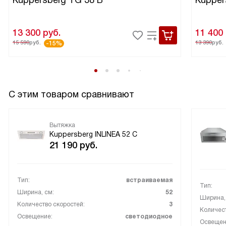
Kuppersberg TG 38 B
Kupper
13 300
руб.
11 400
15 590
руб.
13 390
руб.
-15%
С этим товаром сравнивают
Вытяжка
Kuppersberg INLINEA 52 С
21 190
руб.
Тип:
встраиваемая
Тип:
Ширина, см:
52
Ширина,
Количество скоростей:
3
Количест
Освещение:
светодиодное
Освещен