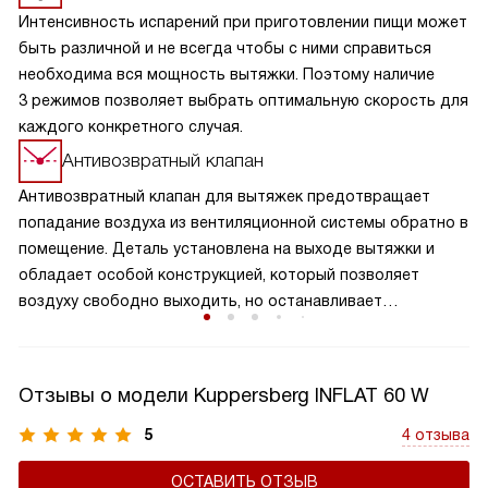
Интенсивность испарений при приготовлении пищи может
быть различной и не всегда чтобы с ними справиться
необходима вся мощность вытяжки. Поэтому наличие
3 режимов позволяет выбрать оптимальную скорость для
каждого конкретного случая.
Антивозвратный клапан
Антивозвратный клапан для вытяжек предотвращает
попадание воздуха из вентиляционной системы обратно в
помещение. Деталь установлена на выходе вытяжки и
обладает особой конструкцией, который позволяет
воздуху свободно выходить, но останавливает
образование обратного потока. Клапан обеспечивает
надежную защиту от возвращения нежелательных
запахов, повышает эффективность работы вытяжки и
Отзывы о модели Kuppersberg INFLAT 60 W
поддерживает чистоту воздуха на вашей кухне. Это
важный элемент вытяжки, который способствует
5
4 отзыва
сохранению здорового микроклимата в комнате,
ОСТАВИТЬ ОТЗЫВ
продляет срок службы устройства, а также не дает