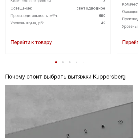
Количество скоростей:
3
Количест
Освещение:
светодиодное
Освещен
Производительность, м³/ч:
650
Производ
Уровень шума, дБ:
42
Уровень 
Перейти к товару
Перейт
Почему стоит выбрать вытяжки Kuppersberg