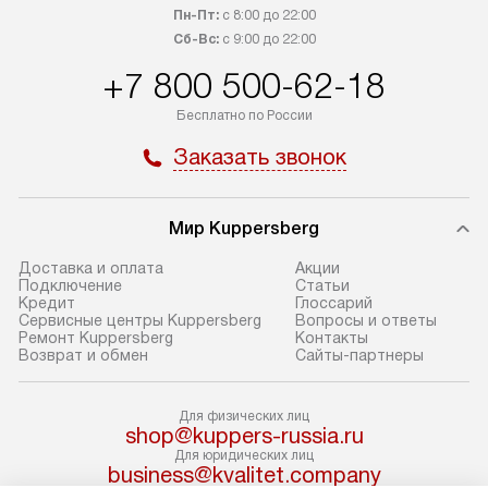
заказ до представительства
дополнительных
Пн-Пт:
с 8:00 до 22:00
транспортной компании в Москве.
Сб-Вс:
с 9:00 до 22:00
определяется в 
Пожалуйста, уточняйте условия
с прайс-листом,
+7 800 500-62-18
доставки у менеджера при
найти на нашем 
Бесплатно по России
оформлении заказа.
в разделе «Подк
Заказать звонок
В оговоренный день служба
Стандартная уст
доставки доставит упакованный
в себя: снятие у
прибор до подъезда. Если
и транспортиров
Мир Kuppersberg
требуется перенос прибора
при необходимо
до двери квартиры или до места
отдельных часте
Доставка и оплата
Акции
Подключение
Cтатьи
установки, предварительно
устанавливается
Кредит
Глоссарий
согласуйте это с менеджером.
нишу или на зар
Сервисные центры Kuppersberg
Вопросы и ответы
Ремонт Kuppersberg
Контакты
За данную услугу взимается
подготовленное
Возврат и обмен
Сайты-партнеры
дополнительная плата. Обратите
по уровню, а за
внимание на размеры прибора: если
к существующим
Для физических лиц
они не позволяют пронести его
После этого пр
shop@kuppers-russia.ru
через дверной проем,
запуск и предос
Для юридических лиц
business@kvalitet.company
то сотрудники транспортной
консультация по