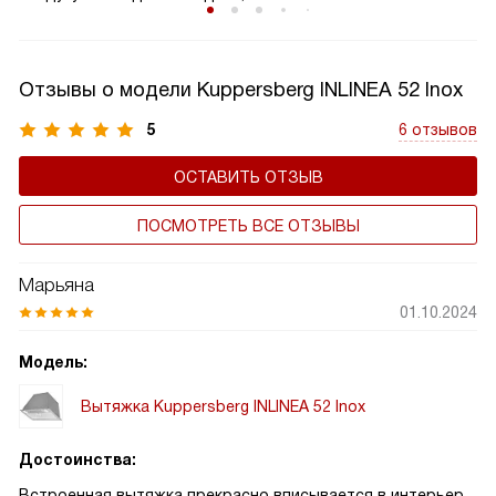
образование обратного потока. Клапан обеспечивает
надежную защиту от возвращения нежелательных
запахов, повышает эффективность работы вытяжки и
Отзывы о модели Kuppersberg INLINEA 52 Inox
поддерживает чистоту воздуха на вашей кухне. Это
важный элемент вытяжки, который способствует
5
6 отзывов
сохранению здорового микроклимата в комнате,
ОСТАВИТЬ ОТЗЫВ
продляет срок службы устройства, а также не дает
попадать внутрь холодному воздуху.
ПОСМОТРЕТЬ ВСЕ ОТЗЫВЫ
Марьяна
01.10.2024
Модель:
Вытяжка Kuppersberg INLINEA 52 Inox
Достоинства:
Встроенная вытяжка прекрасно вписывается в интерьер