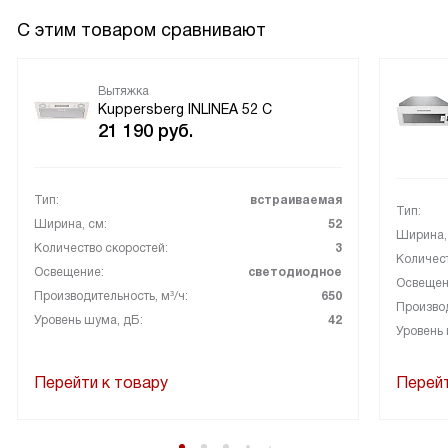
С этим товаром сравнивают
Вытяжка
Kuppersberg INLINEA 52 С
21 190
руб.
Тип:
встраиваемая
Тип:
Ширина, см:
52
Ширина,
Количество скоростей:
3
Количест
Освещение:
светодиодное
Освещен
Производительность, м³/ч:
650
Производ
Уровень шума, дБ:
42
Уровень 
Перейти к товару
Перейт