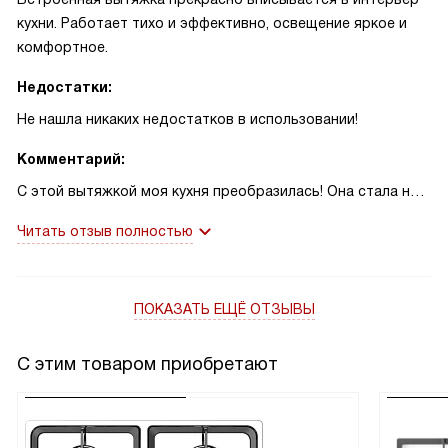
кухни. Работает тихо и эффективно, освещение яркое и
комфортное.
Недостатки:
Не нашла никаких недостатков в использовании!
Комментарий:
С этой вытяжкой моя кухня преобразилась! Она стала не
только красивой, но и функциональной. Сенсорное
Читать отзыв полностью
управление очень удобное, не нужно тратить время на
поиск кнопок. И самое главное, она работает очень тихо,
что создает дополнительный комфорт во время
ПОКАЗАТЬ ЕЩЁ ОТЗЫВЫ
приготовления пищи.
Освещение просто великолепное! Два светодиодных
светильника прекрасно освещают рабочую поверхность,
С этим товаром приобретают
что очень важно для меня, так как люблю готовить
вечером.
Очень понравился и дизайн - современный и стильный. Он