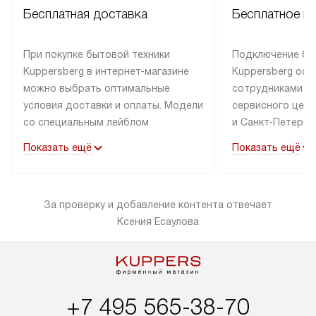
Бесплатная доставка
Бесплатное п
При покупке бытовой техники
Подключение бы
Kuppersberg в интернет-магазине
Kuppersberg осу
можно выбрать оптимальные
сотрудниками п
условия доставки и оплаты. Модели
сервисного цент
со специальным лейблом
и Санкт-Петербу
доставляется бесплатно по Москве
со специальным
Показать ещё
Показать ещё
в пределах МКАД до подъезда,
подключается к
выезд за МКАД оплачивается
коммуникациям б
дополнительно. Товар со статусом
необходимости 
За проверку и добавление контента отвечает
«в наличии» может быть отправлен
за пределы МКАД
Ксения Есаулова
покупателю в течение трех дней.
дополнительная 
Доставка в Санкт-Петербург
коммуникации п
и другие регионы осуществляется
наличие установ
через транспортную компанию.
и подключение 
После 100% предоплаты наша
и канализации в
+7 495 565-38-70
компания бесплатно доставит ваш
от категории те