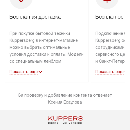
Бесплатная доставка
Бесплатное п
При покупке бытовой техники
Подключение бы
Kuppersberg в интернет-магазине
Kuppersberg осу
можно выбрать оптимальные
сотрудниками п
условия доставки и оплаты. Модели
сервисного цент
со специальным лейблом
и Санкт-Петербу
доставляется бесплатно по Москве
со специальным
Показать ещё
Показать ещё
в пределах МКАД до подъезда,
подключается к
выезд за МКАД оплачивается
коммуникациям б
дополнительно. Товар со статусом
необходимости 
За проверку и добавление контента отвечает
«в наличии» может быть отправлен
за пределы МКАД
Ксения Есаулова
покупателю в течение трех дней.
дополнительная 
Доставка в Санкт-Петербург
коммуникации п
и другие регионы осуществляется
наличие установ
через транспортную компанию.
и подключение 