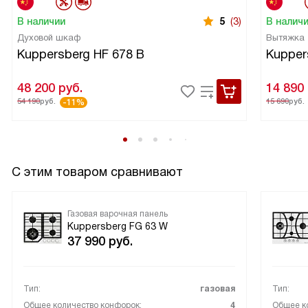
В наличии
5
(3)
В налич
Духовой шкаф
Вытяжка
Kuppersberg HF 678 B
Kupper
48 200
руб.
14 890
54 190
руб.
15 690
руб.
-11%
С этим товаром сравнивают
Газовая варочная панель
Kuppersberg FG 63 W
37 990
руб.
Тип:
газовая
Тип:
Общее количество конфорок:
4
Общее к