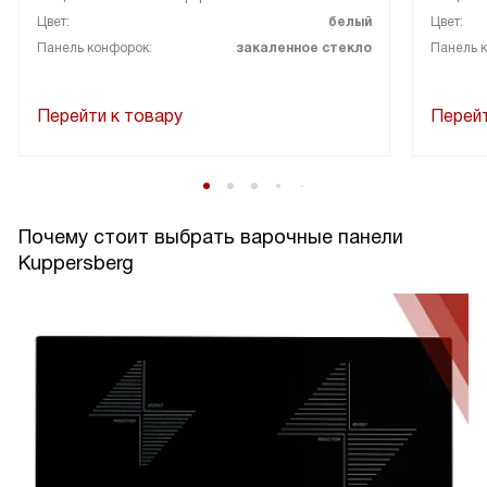
Цвет:
белый
Цвет:
Панель конфорок:
закаленное стекло
Панель 
Перейти к товару
Перейт
Почему стоит выбрать варочные панели
Kuppersberg