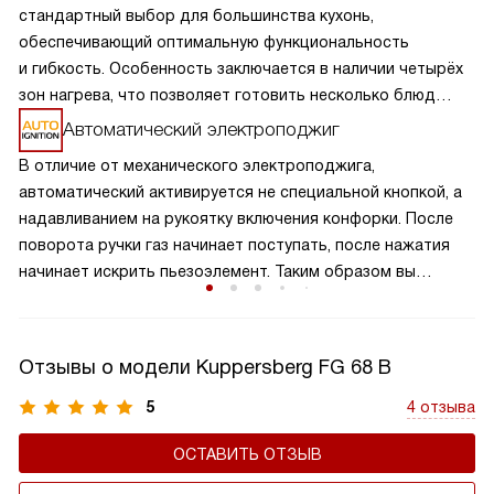
стандартный выбор для большинства кухонь,
обеспечивающий оптимальную функциональность
и гибкость. Особенность заключается в наличии четырёх
зон нагрева, что позволяет готовить несколько блюд
одновременно, экономя время и усилия. Разнообразие
Автоматический электроподжиг
размеров и мощностей конфорок подходит для
В отличие от механического электроподжига,
различных кулинарных задач, от быстрого кипячения
автоматический активируется не специальной кнопкой, а
до медленного тушения. Такая панель обеспечивает
надавливанием на рукоятку включения конфорки. После
равномерное распределение тепла и удобное
поворота ручки газ начинает поступать, после нажатия
расположение посуды, что делает её идеальной для
начинает искрить пьезоэлемент. Таким образом вы
семейного использования.
получаете пламя движением одной руки, что важно для
безопасности и попросту удобно.
Отзывы о модели Kuppersberg FG 68 B
5
4 отзыва
ОСТАВИТЬ ОТЗЫВ