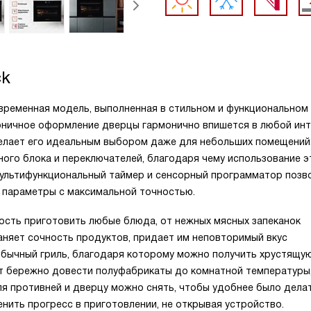
ck
временная модель, выполненная в стильном и функциональном 
коничное оформление дверцы гармонично впишется в любой ин
 делает его идеальным выбором даже для небольших помещений
ого блока и переключателей, благодаря чему использование э
ультифункциональный таймер и сенсорный программатор позв
 параметры с максимальной точностью.
сть приготовить любые блюда, от нежных мясных запеканок
аняет сочность продуктов, придает им неповторимый вкус
 обычный гриль, благодаря которому можно получить хрустящу
яет бережно довести полуфабрикаты до комнатной температуры
ля противней и дверцу можно снять, чтобы удобнее было дела
нить прогресс в приготовлении, не открывая устройство.