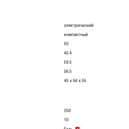
электрический
компактный
50
45.4
59.5
56.5
45 х 56 х 55
250
10