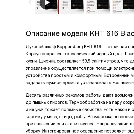
Описание модели
KHT 616 Bla
Духовой шкаф Kuppersberg KHT 616 — отличная со
Корпус выкрашен в классический черный цвет. Ла
кухни. Ширина составляет 59,5 сантиметров, что
Управление осуществляется при помощи электронн
устройства простым и комфортным. Встроенный м
задавать нужное время и устанавливать желаемые
Десять различных режимов работы дают возможно
до пышных пирогов. Термообработка на пару сохр
и не уничтожает полезные свойства. Есть макси и
корочку у мяса, птицы, рыбы. Разморозка позвол
при запекании они стали вкуснее. Направляющие д
уборку. Интегрированное освещение позволяет оце