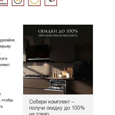
дизайне.
терьер
.
того
оляют
ю
, чтобы
Собери комплект –
ть
получи скидку до 100%
на товар