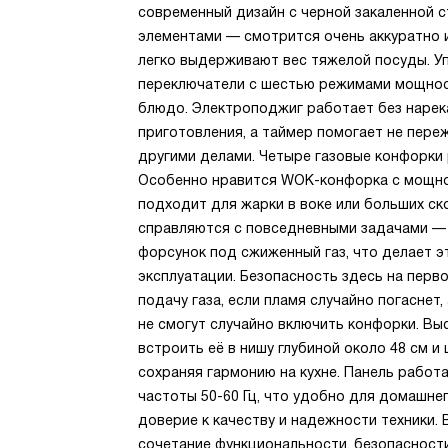
современный дизайн с черной закаленной 
элементами — смотрится очень аккуратно и
легко выдерживают вес тяжелой посуды. У
переключатели с шестью режимами мощнос
блюдо. Электроподжиг работает без нарека
приготовления, а таймер помогает не пер
другими делами. Четыре газовые конфорки
Особенно нравится WOK-конфорка с мощнос
подходит для жарки в воке или больших с
справляются с повседневными задачами — 
форсунок под сжиженный газ, что делает э
эксплуатации. Безопасность здесь на перв
подачу газа, если пламя случайно погаснет
не смогут случайно включить конфорки. Выс
встроить её в нишу глубиной около 48 см и 
сохраняя гармонию на кухне. Панель работ
частоты 50-60 Гц, что удобно для домашнег
доверие к качеству и надежности техники. 
сочетание функциональности, безопасност