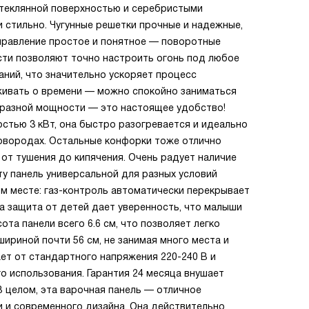
стеклянной поверхностью и серебристыми
 стильно. Чугунные решетки прочные и надежные,
правление простое и понятное — поворотные
ти позволяют точно настроить огонь под любое
ний, что значительно ускоряет процесс
еживать о времени — можно спокойно заниматься
 разной мощности — это настоящее удобство!
тью 3 кВт, она быстро разогревается и идеально
ковородах. Остальные конфорки тоже отлично
от тушения до кипячения. Очень радует наличие
ту панель универсальной для разных условий
ом месте: газ-контроль автоматически перекрывает
, а защита от детей дает уверенность, что малыши
ота панели всего 6.6 см, что позволяет легко
шириной почти 56 см, не занимая много места и
ает от стандартного напряжения 220-240 В и
о использования. Гарантия 24 месяца внушает
В целом, эта варочная панель — отличное
и и современного дизайна. Она действительно