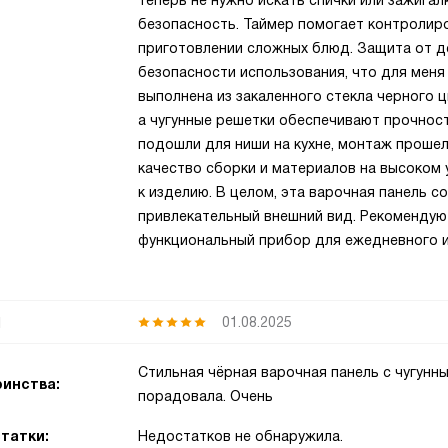
теперь не нужно искать спички или зажигал
безопасность. Таймер помогает контролиро
приготовлении сложных блюд. Защита от д
безопасности использования, что для меня 
выполнена из закаленного стекла черного ц
а чугунные решетки обеспечивают прочнос
подошли для ниши на кухне, монтаж прошел
качество сборки и материалов на высоком 
к изделию. В целом, эта варочная панель с
привлекательный внешний вид. Рекомендую 
функциональный прибор для ежедневного и
я
01.08.2025
Стильная чёрная варочная панель с чугун
инства:
порадовала. Очень
татки:
Недостатков не обнаружила.