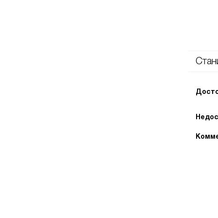
Стан
Досто
Недос
Комме