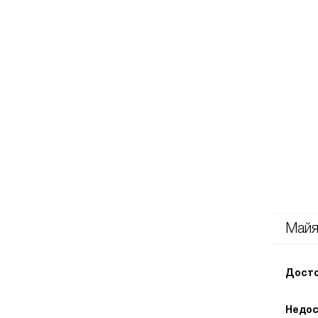
Май
Досто
Недос