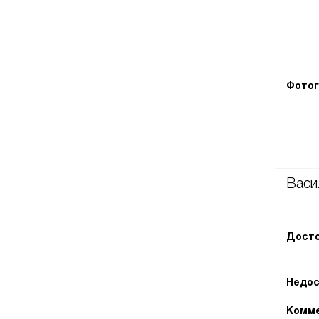
Фотог
Васи
Досто
Недос
Комме