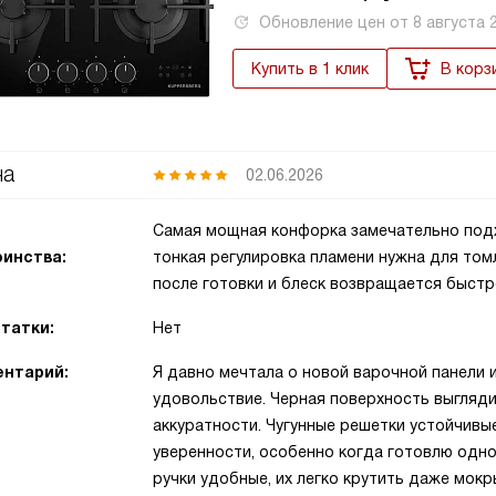
Обновление цен от
8 августа 
Купить в 1 клик
В корз
на
02.06.2026
Самая мощная конфорка замечательно подх
инства:
тонкая регулировка пламени нужна для томл
после готовки и блеск возвращается быстр
татки:
Нет
нтарий:
Я давно мечтала о новой варочной панели 
удовольствие. Черная поверхность выгляди
аккуратности. Чугунные решетки устойчивые
уверенности, особенно когда готовлю одн
ручки удобные, их легко крутить даже мок