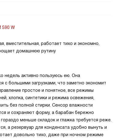
M 590 W
я, вместительная, работает тихо и экономно,
прощает домашнюю рутину
ко недель активно пользуюсь ею. Она
я с большими загрузками, что заметно экономит
Управление простое и понятное, все режимы
ей, хлопка, синтетики и режима освежения,
ить без полной стирки. Сенсор влажности
тся и сохраняют форму, а барабан бережно
 гораздо меньше складок и глажка требуется реже.
ся, а резервуар для конденсата удобно вынуть и
ботает довольно тихо, даже при ночном режиме