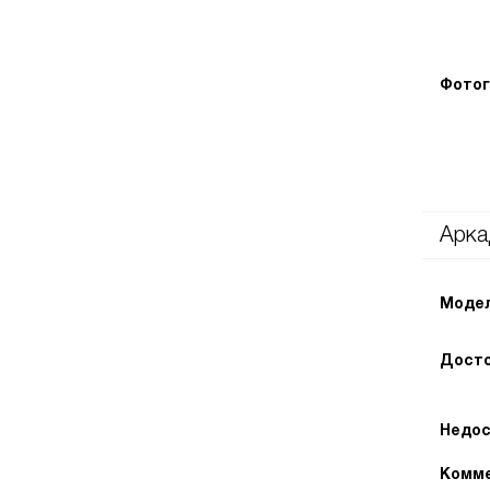
Фотог
Арка
Модел
Досто
Недос
Комме