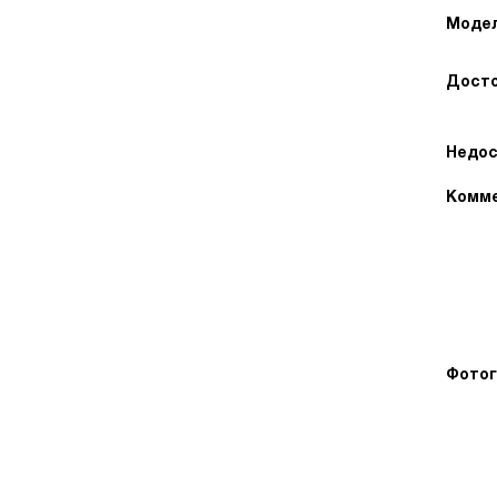
Модел
Досто
Недос
Комме
Фотог