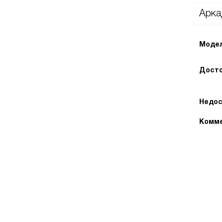
Арка
Модел
Досто
Недос
Комме