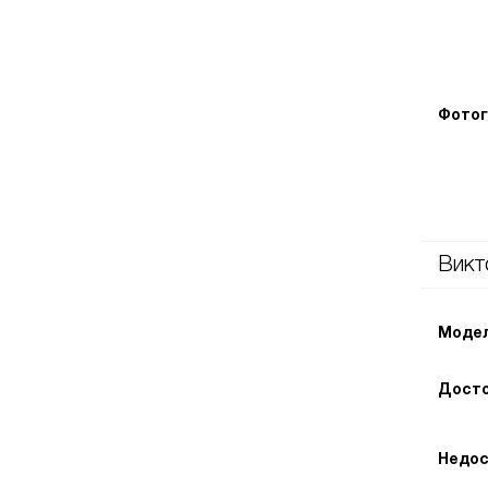
Фотог
Викт
Модел
Досто
Недос