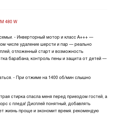
WM 480 W
 семьи. - Инверторный мотор и класс A+++ —
 том числе удаление шерсти и пар — реально
сплей, отложенный старт и возможность
стка барабана, контроль пены и защита от детей —
ться. - При отжиме на 1400 об/мин слышно
трая стирка спасла меня перед приездом гостей, а
орс с пледа! Дисплей понятный, добавлять
ет жизнь проще и экономит время. рекомендую