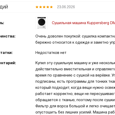
дий
23.06.2026
Сушильная машина Kuppersberg D
ь:
инства:
Очень доволен покупкой: сушилка компактна
бережно относится к одежде и заметно у
татки:
Недостатков нет
нтарий:
Купил эту сушильную машину и уже несколь
действительно вместительная и справляетс
время по сравнению с сушкой на верёвке. 
подписаны, есть программы для тонких ткан
который подходит, когда вещи нужно освеж
работает корректно, вещи не пересушиваю
обращается с тканью, поэтому после сушки
Фильтр для ворса большой и легко очищает
опустошить без лишних усилий. Машина ра