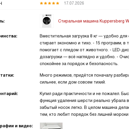
н
17.07.2026
Стиральная машина Kuppersberg 
ь:
инства:
Вместительная загрузка 8 кг — удобно для
стирает экономно и тихо. - 15 программ, в
помогает с пледом от животного. - LED-ди
дозагрузки — всё наглядно и удобно. - Очи
спокойнее за порядок и безопасность.
татки:
Много режимов, придётся поначалу разбира
сильнее, если дом совсем тихий.
нтарий:
Купил ради практичности и не пожалел. Быс
функция удаления шерсти реально убрала в
забытый носок легко. В целом машина дела
тем, кто любит порядок без лишней мороки
рафии и видео: