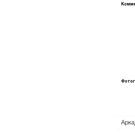
Комме
Фотог
Арка