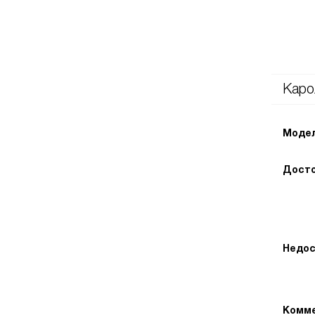
Каро
Модел
Досто
Недос
Комме