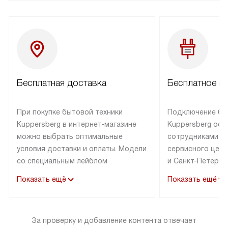
Бесплатная доставка
Бесплатное п
При покупке бытовой техники
Подключение бы
Kuppersberg в интернет-магазине
Kuppersberg осу
можно выбрать оптимальные
сотрудниками п
условия доставки и оплаты. Модели
сервисного цент
со специальным лейблом
и Санкт-Петербу
доставляется бесплатно по Москве
со специальным
Показать ещё
Показать ещё
в пределах МКАД до подъезда,
подключается к
выезд за МКАД оплачивается
коммуникациям б
дополнительно. Товар со статусом
необходимости 
За проверку и добавление контента отвечает
«в наличии» может быть отправлен
за пределы МКАД