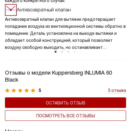
каждого конкретного случая.
Антивозвратный клапан
Антивозвратный клапан для вытяжек предотвращает
попадание воздуха из вентиляционной системы обратно в
помещение. Деталь установлена на выходе вытяжки и
обладает особой конструкцией, который позволяет
воздуху свободно выходить, но останавливает
образование обратного потока. Клапан обеспечивает
надежную защиту от возвращения нежелательных
запахов, повышает эффективность работы вытяжки и
Отзывы о модели Kuppersberg INLUMIA 60
поддерживает чистоту воздуха на вашей кухне. Это
Black
важный элемент вытяжки, который способствует
сохранению здорового микроклимата в комнате,
5
3 отзыва
продляет срок службы устройства, а также не дает
ОСТАВИТЬ ОТЗЫВ
попадать внутрь холодному воздуху.
ПОСМОТРЕТЬ ВСЕ ОТЗЫВЫ