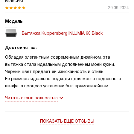
Максим
29.09.2024
Модель:
Вытяжка Kuppersberg INLUMIA 60 Black
Достоинства:
Обладая элегантным современным дизайном, эта
вытяжка стала идеальным дополнением моей кухни.
Черный цвет придает ей изысканность и стиль.
Ее размеры идеально подходят для моего подвесного
шкафа, а процесс установки был прямолинейным
и простым. Сенсорное управление и наличие дисплея
Читать отзыв полностью
делают ее использование удобным и интуитивно
понятным. Освещение светодиодной лампой — отличная
функция, которая делает мое пространство для
ПОКАЗАТЬ ЕЩЁ ОТЗЫВЫ
приготовления пищи ярким и приятным.