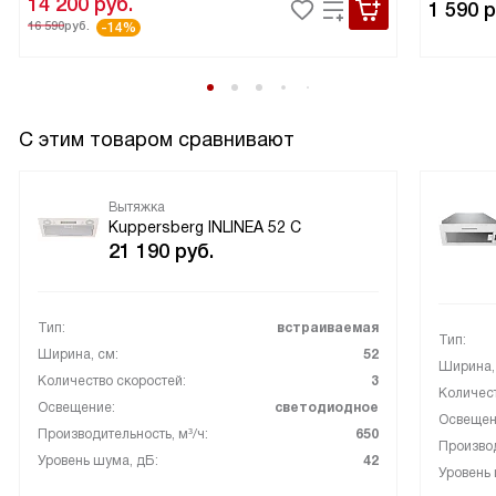
14 200
руб.
1 590
р
16 590
руб.
-14%
С этим товаром сравнивают
Вытяжка
Kuppersberg INLINEA 52 С
21 190
руб.
Тип:
встраиваемая
Тип:
Ширина, см:
52
Ширина,
Количество скоростей:
3
Количест
Освещение:
светодиодное
Освещен
Производительность, м³/ч:
650
Производ
Уровень шума, дБ:
42
Уровень 