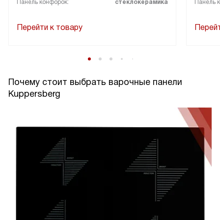
Панель конфорок:
стеклокерамика
Панель 
Перейти к товару
Перейт
Почему стоит выбрать варочные панели
Kuppersberg