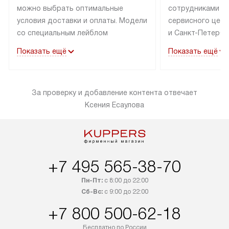
можно выбрать оптимальные
сотрудниками п
условия доставки и оплаты. Модели
сервисного цент
со специальным лейблом
и Санкт-Петербу
доставляется бесплатно по Москве
со специальным
Показать ещё
Показать ещё
в пределах МКАД до подъезда,
подключается к
выезд за МКАД оплачивается
коммуникациям б
дополнительно. Товар со статусом
необходимости 
За проверку и добавление контента отвечает
«в наличии» может быть отправлен
за пределы МКАД
Ксения Есаулова
покупателю в течение трех дней.
дополнительная 
Доставка в Санкт-Петербург
коммуникации п
и другие регионы осуществляется
наличие установ
через транспортную компанию.
и подключение 
После 100% предоплаты наша
и канализации в
+7 495 565-38-70
компания бесплатно доставит ваш
от категории те
заказ до представительства
дополнительных
Пн-Пт:
с 8:00 до 22:00
транспортной компании в Москве.
Сб-Вс:
с 9:00 до 22:00
определяется в 
Пожалуйста, уточняйте условия
с прайс-листом,
+7 800 500-62-18
доставки у менеджера при
найти на нашем 
Бесплатно по России