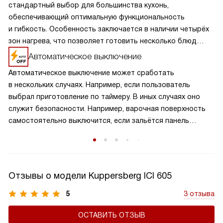
стандартный выбор для большинства кухонь,
обеспечивающий оптимальную функциональность
и гибкость. Особенность заключается в наличии четырёх
зон нагрева, что позволяет готовить несколько блюд
одновременно, экономя время и усилия. Разнообразие
Автоматическое выключение
размеров и мощностей конфорок подходит для
Автоматическое выключение может сработать
различных кулинарных задач, от быстрого кипячения
в нескольких случаях. Например, если пользователь
до медленного тушения. Такая панель обеспечивает
выбрал приготовление по таймеру. В иных случаях оно
равномерное распределение тепла и удобное
служит безопасности. Например, варочная поверхность
расположение посуды, что делает её идеальной для
самостоятельно выключится, если зальётся панель
семейного использования.
управления. Также это случится, если нагрев происходит
длительное время (пользователь забыл выключить плиту).
Отзывы о модели Kuppersberg ICI 605
5
3 отзыва
ОСТАВИТЬ ОТЗЫВ