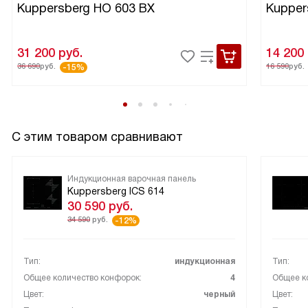
Kuppersberg HO 603 BX
Kupper
31 200
руб.
14 200
36 690
руб.
16 590
руб.
-15%
С этим товаром сравнивают
Индукционная варочная панель
Kuppersberg ICS 614
30 590
руб.
34 590
руб.
-12%
Тип:
индукционная
Тип:
Общее количество конфорок:
4
Общее к
Цвет:
черный
Цвет: