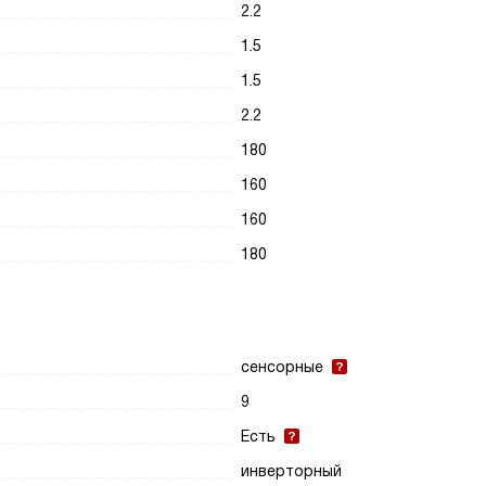
2.2
1.5
1.5
2.2
180
160
160
180
сенсорные
9
Есть
инверторный