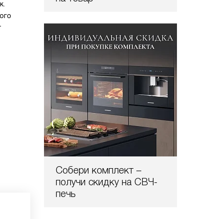
к.
ого
т
Собери комплект –
получи скидку на СВЧ-
печь