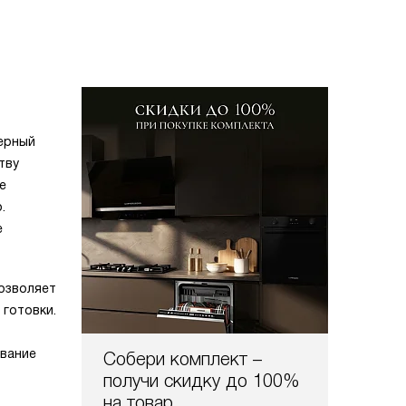
черный
тву
е
.
е
озволяет
готовки.
евание
Собери комплект –
получи скидку до 100%
на товар