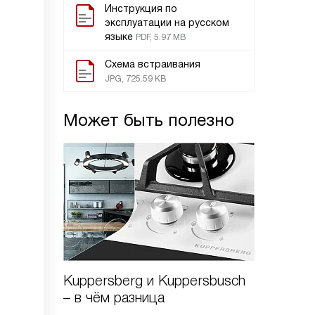
Инструкция по
эксплуатации на русском
языке
PDF, 5.97 MB
Схема встраивания
JPG, 725.59 KB
Может быть полезно
Kuppersberg и Kuppersbusch
Варочн
– в чём разница
Kuppers
стекло