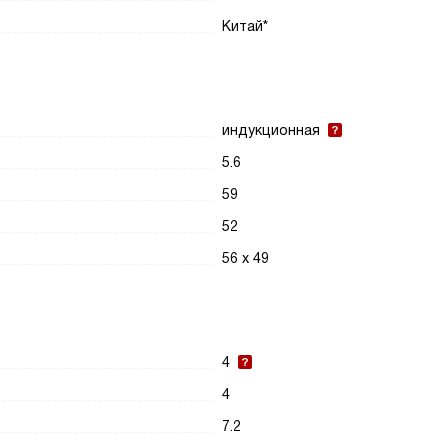
Китай*
индукционная
5.6
59
52
56 х 49
4
4
7.2