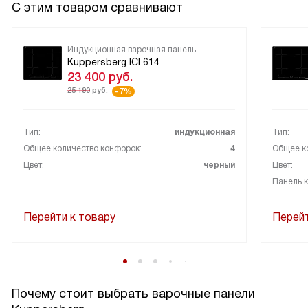
С этим товаром сравнивают
Индукционная варочная панель
Kuppersberg ICI 614
23 400
руб.
25 190
руб.
-7%
Тип:
индукционная
Тип:
Общее количество конфорок:
4
Общее к
Цвет:
черный
Цвет:
Панель 
Перейти к товару
Перейт
Почему стоит выбрать варочные панели