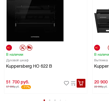
В наличии
В налич
Духовой шкаф
Вытяжка
Kuppersberg HO 622 B
Kupper
51 700
руб.
20 900
57 990
руб.
22 990
руб.
-11%