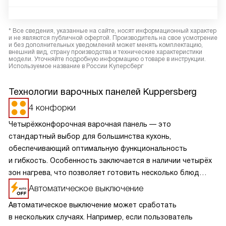
* Все сведения, указанные на сайте, носят информационный характер
и не являются публичной офертой. Производитель на свое усмотрение
и без дополнительных уведомлений может менять комплектацию,
внешний вид, страну производства и технические характеристики
модели. Уточняйте подробную информацию о товаре в инструкции.
Используемое название в России Куперсберг
Технологии варочных панелей Kuppersberg
4 конфорки
Четырёхконфорочная варочная панель — это
стандартный выбор для большинства кухонь,
обеспечивающий оптимальную функциональность
и гибкость. Особенность заключается в наличии четырёх
зон нагрева, что позволяет готовить несколько блюд
одновременно, экономя время и усилия. Разнообразие
Автоматическое выключение
размеров и мощностей конфорок подходит для
Автоматическое выключение может сработать
различных кулинарных задач, от быстрого кипячения
в нескольких случаях. Например, если пользователь
до медленного тушения. Такая панель обеспечивает