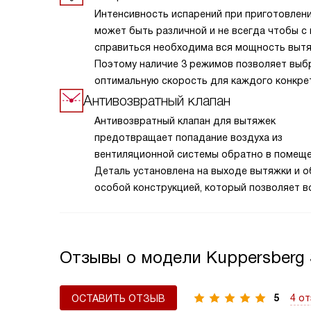
Интенсивность испарений при приготовлен
может быть различной и не всегда чтобы с
справиться необходима вся мощность вытя
Поэтому наличие 3 режимов позволяет выб
оптимальную скорость для каждого конкре
случая.
Антивозвратный клапан
Антивозвратный клапан для вытяжек
предотвращает попадание воздуха из
вентиляционной системы обратно в помеще
Деталь установлена на выходе вытяжки и 
особой конструкцией, который позволяет в
свободно выходить, но останавливает обр
обратного потока. Клапан обеспечивает н
защиту от возвращения нежелательных запа
Отзывы о модели Kuppersberg
повышает эффективность работы вытяжки 
поддерживает чистоту воздуха на вашей ку
важный элемент вытяжки, который способс
5
4 о
ОСТАВИТЬ ОТЗЫВ
сохранению здорового микроклимата в ком