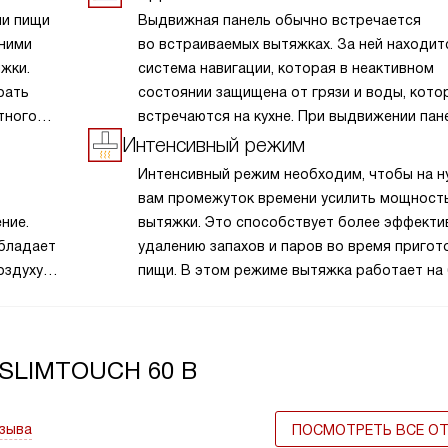
ии пищи
Выдвижная панель обычно встречается
 ними
во встраиваемых вытяжках. За ней находит
жки.
система навигации, которая в неактивном
рать
состоянии защищена от грязи и воды, кото
тного
встречаются на кухне. При выдвижении пан
увеличивает площадь всасывания, что дел
Интенсивный режим
работу устройства более эффективной. Та
Интенсивный режим необходим, чтобы на 
выполняет декоративную роль и помогает 
вам промежуток времени усилить мощност
рабочую часть техники.
ние.
вытяжки. Это способствует более эффекти
обладает
удалению запахов и паров во время пригот
оздуху
пищи. В этом режиме вытяжка работает на
азование
высокой скорости и сильнее всасывает воз
адежную
помещения. В зависимости от модели эта 
хов,
может быть активирована посредством на
 SLIMTOUCH 60 B
и
соответствующей кнопки на панели управле
хне. Это
автоматически, если датчики обнаружат
твует
повышенную концентрацию запахов или пар
тзыва
ПОСМОТРЕТЬ ВСЕ О
нате,
Интенсивный режим незаменим при готовке блюд,