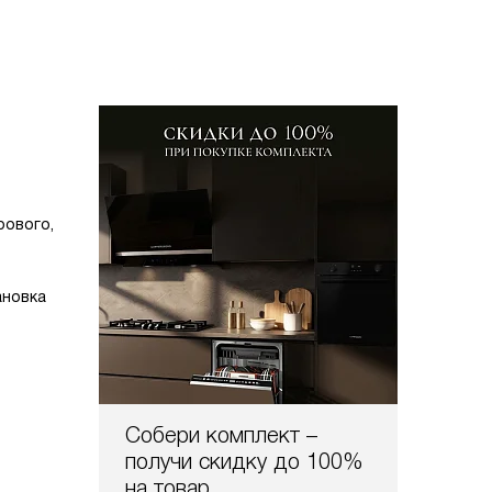
рового,
ановка
Собери комплект –
получи скидку до 100%
на товар