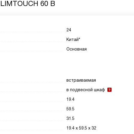
SLIMTOUCH 60 B
24
Китай*
Основная
встраиваемая
в подвесной шкаф
19.4
59.5
31.5
19.4 х 59.5 х 32