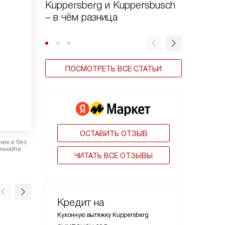
Kuppersberg и Kuppersbusch
Виды в
– в чём разница
ПОСМОТРЕТЬ ВСЕ СТАТЬИ
ОСТАВИТЬ ОТЗЫВ
ние и без
очняйте
ЧИТАТЬ ВСЕ ОТЗЫВЫ
Кредит на
Кухонную вытяжку Kuppersberg
Металлический фильтр