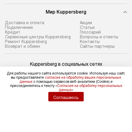
Мир Kuppersberg
Доставка и оплата
Акции
Подключение
Cтатьи
Кредит
Глоссарий
Сервисные центры Kuppersberg
Вопросы и ответы
Ремонт Kuppersberg
Контакты
Возврат и обмен
Сайты-партнеры
Kuppersberg в социальных сетях
Для работы нашего сайта используются cookie. Используя наш сайт,
вы предоставляете
согласие на обработку ваших персональных
данных
с помощью сервисов веб-аналитики (Cookie) и
присоединяетесь к тексту «
Согласия на обработку персональных
Для физических лиц
данных
»
shop@kuppers-russia.ru
Соглашаюсь
Для юридических лиц
business@kvalitet.company
НАПИСАТЬ РУКОВОДСТВУ