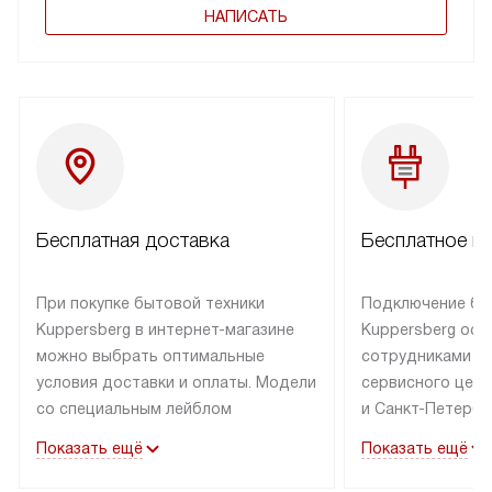
НАПИСАТЬ
Бесплатная доставка
Бесплатное п
При покупке бытовой техники
Подключение бы
Kuppersberg в интернет-магазине
Kuppersberg осу
можно выбрать оптимальные
сотрудниками п
условия доставки и оплаты. Модели
сервисного цент
со специальным лейблом
и Санкт-Петербу
доставляется бесплатно по Москве
со специальным
Показать ещё
Показать ещё
в пределах МКАД до подъезда,
подключается к
выезд за МКАД оплачивается
коммуникациям б