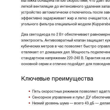
Вытяжка оснащена пятью скоростями, что дает в
легкой вентиляции до интенсивного удаления запа
устройство автоматически отключилось после за
эффективно задерживает жир и легко очищается, 
угольного фильтра специальной модели (Kuppersbe
Два светодиода по 2 Вт обеспечивают равномерно
электросеть. Антивозвратный клапан защищает ку
кубических метров в час позволяет быстро справл
отвлекает от домашних дел. Мощность подключени
стандартном напряжении 220-240 В. Гарантия на и
основной серии и отлично подойдет для повседне
Ключевые преимущества
Пять скоростных режимов позволяют адапти
Сенсорное управление и пульт ДУ обеспечи
Низкий уровень шума — всего 43 дБ — дела