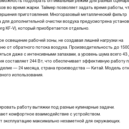
озможность подобрать оптимальный режим для разных сценари
хов во время жарки. Таймер позволяет задать время работы, ч
вершения приготовления. Многоразовый металлический фильтр
а для дополнительной очистки воздуха предусмотрена установ
rg KF-V), который приобретается отдельно.
е освещение рабочей зоны, не создавая лишней нагрузки на
хню от обратного потока воздуха. Производительность до 150
яться даже с интенсивными запахами, а уровень шума всего 43 
я составляет 244 Вт, что обеспечивает эффективную работу 
зделие — 24 месяца, страна производства — Китай. Модель отн
вного использования.
ровать работу вытяжки под разные кулинарные задачи.
вают комфортное взаимодействие с устройством.
ет эксплуатацию максимально незаметной для окружающих.