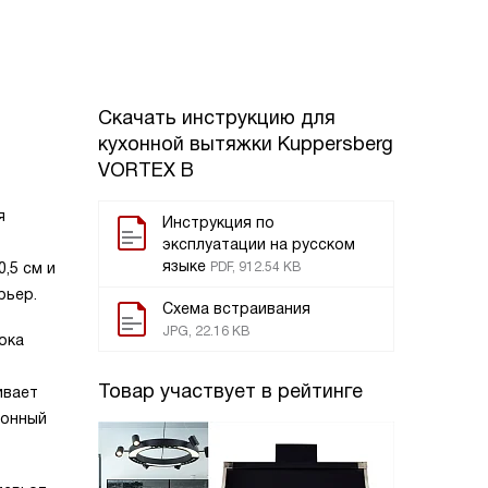
Скачать инструкцию для
кухонной вытяжки
Kuppersberg
VORTEX B
я
Инструкция по
эксплуатации на русском
языке
,5 см и
PDF, 912.54 KB
рьер.
Схема встраивания
JPG, 22.16 KB
ока
Товар участвует в рейтинге
ивает
ионный