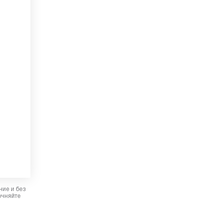
ние и без
очняйте