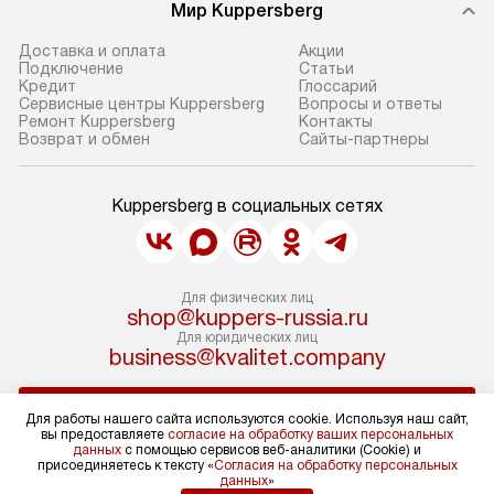
Мир Kuppersberg
Доставка и оплата
Акции
Подключение
Cтатьи
Кредит
Глоссарий
Сервисные центры Kuppersberg
Вопросы и ответы
Ремонт Kuppersberg
Контакты
Возврат и обмен
Сайты-партнеры
Kuppersberg в социальных сетях
Для физических лиц
shop@kuppers-russia.ru
Для юридических лиц
business@kvalitet.company
НАПИСАТЬ РУКОВОДСТВУ
Для работы нашего сайта используются cookie. Используя наш сайт,
вы предоставляете
согласие на обработку ваших персональных
данных
с помощью сервисов веб-аналитики (Cookie) и
Политика конфиденциальности
присоединяетесь к тексту «
Согласия на обработку персональных
данных
»
Условия продажи