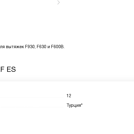
я вытяжек F930, F630 и F600B.
KF ES
12
Турция*