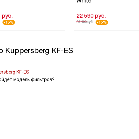
White
0
руб.
22 590
руб.
.
26 490
руб.
-15%
-15%
р Kuppersberg KF-ES
ersberg KF-ES
дойдёт модель фильтров?