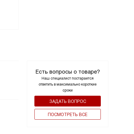
Black
28 900
руб.
26 60
33 890
руб.
31 190
ру
-15%
Есть вопросы о товаре?
Наш специалист постарается
ответить в максимально короткие
сроки
ЗАДАТЬ ВОПРОС
ПОCМОТРЕТЬ ВСЕ