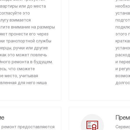
квартиры или до места
необхо
согласуйте это
устана
лугу взимается
подгот
атите внимание на размеры
подклю
ляют пронести его через
этого 
ики транспортной службы
кратка
ерцы, ручки или другие
устано
как это может повлечь
расход
йного ремонта в будущем.
и пере
есь, что сможете
и регу
е место, учитывая
возмож
овленная для него ниша
долгос
ие
Прем
и ремонт предоставляются
Сервис