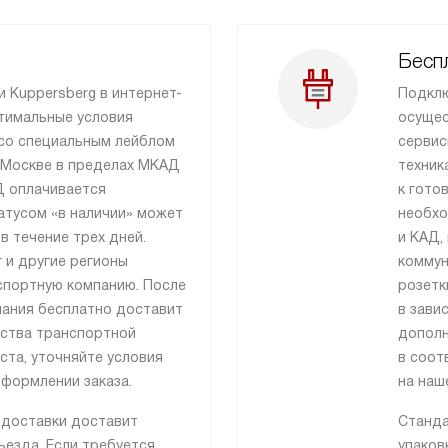
Бесп
и Kuppersberg в интернет-
Подклю
тимальные условия
осущес
 со специальным лейблом
сервис
 Москве в пределах МКАД
техник
Д оплачивается
к гото
атусом «в наличии» может
необхо
в течение трех дней.
и КАД,
 и другие регионы
коммун
спортную компанию. После
розетк
ания бесплатно доставит
в зави
ьства транспортной
дополн
ста, уточняйте условия
в соот
формлении заказа.
на наш
 доставки доставит
Станда
езда. Если требуется
упаков