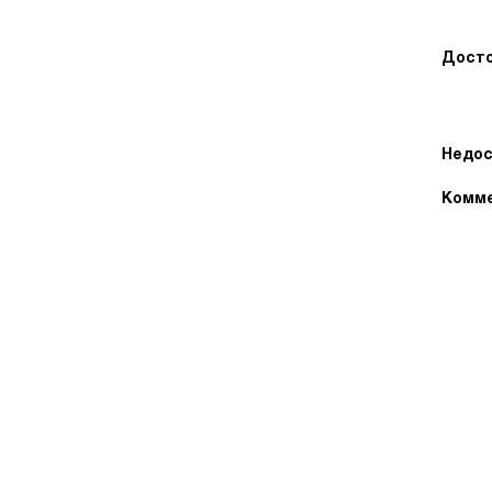
Досто
Недос
Комме