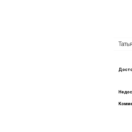
Тать
Досто
Недос
Комме