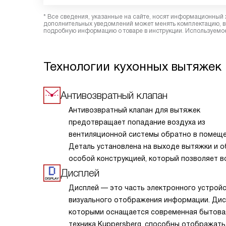
* Все сведения, указанные на сайте, носят информационный 
дополнительных уведомлений может менять комплектацию, вн
подробную информацию о товаре в инструкции. Используемое
Технологии кухонных вытяжек 
Антивозвратный клапан
Антивозвратный клапан для вытяжек
предотвращает попадание воздуха из
вентиляционной системы обратно в помеще
Деталь установлена на выходе вытяжки и 
особой конструкцией, который позволяет в
свободно выходить, но останавливает обр
Дисплей
обратного потока. Клапан обеспечивает н
Дисплей — это часть электронного устрой
защиту от возвращения нежелательных запа
визуального отображения информации. Дис
повышает эффективность работы вытяжки 
которыми оснащается современная бытова
поддерживает чистоту воздуха на вашей ку
техника Kuppersberg, способны отображать