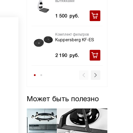
вытяжками
Ku
1 500
руб.
2 
Комплект фильтров
Kuppersberg KF-ES
2 190
руб.
Может быть полезно