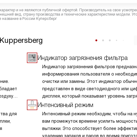
характер и не являются публичной офертой. Производитель на свое усмотре
ешний вид, страну производства и технические характеристики модели. Ут
 название в России Куперсберг
Kuppersberg
Индикатор загрязнения фильтра
Индикатор загрязнения фильтров предназн
информирования пользователя о необходи
ние.
очистки или замены. Этот индикатор обычн
обладает
представлен в виде светодиодного или ци
оздуху
дисплея, который показывает уровень загр
азование
Индикатор помогает своевременно опреде
Интенсивный режим
адежную
момент, когда необходимо провести обслу
ства для
Интенсивный режим необходим, чтобы на 
хов,
фильтров, чтобы вытяжка продолжала раб
плеи,
вам промежуток времени усилить мощност
и
оптимальном уровне. Если этого не сделать
я
вытяжки. Это способствует более эффекти
хне. Это
загрязнение может привести к снижению
удалению запахов и паров во время пригот