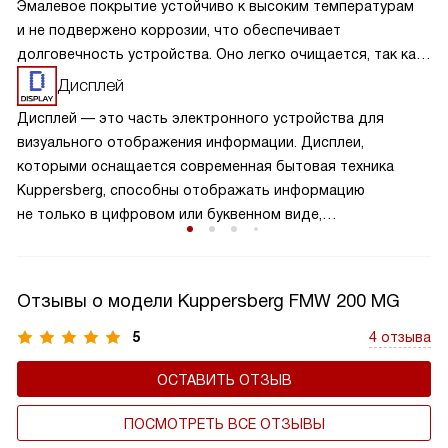
Эмалевое покрытие устойчиво к высоким температурам
и не подвержено коррозии, что обеспечивает
долговечность устройства. Оно легко очищается, так как
гладкая поверхность предотвращает прилипание
Дисплей
остатков пищи и жира. Эмаль также обладает высокой
Дисплей — это часть электронного устройства для
гигиеничностью, не впитывает запахи и не выделяет
визуального отображения информации. Дисплеи,
вредных веществ при нагреве. Благодаря этим качествам,
которыми оснащается современная бытовая техника
эмалированные камеры обеспечивают удобство
Kuppersberg, способны отображать информацию
в использовании и уходе, делая процесс приготовления
не только в цифровом или буквенном виде,
пищи более комфортным и безопасным.
но и в символьном, и в графическом. Они устойчивы
к механическим и температурным воздействиям, имеют
достаточные яркость и контрастность, т.е. легко читаемы.
Отзывы о модели Kuppersberg FMW 200 MG
5
4 отзыва
ОСТАВИТЬ ОТЗЫВ
ПОСМОТРЕТЬ ВСЕ ОТЗЫВЫ