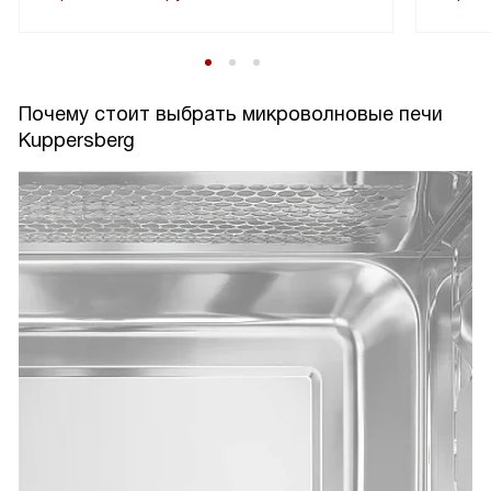
готовым без пересушенных краев.
За месяц активного использования устройство показало
себя надежным. Сенсоры работают без сбоев,
Почему стоит выбрать микроволновые печи
переключения точные, режимы устраивают по времени.
Kuppersberg
Защитa от детей успокаивает, когда в доме гости с
маленькими детьми — не переживаешь за случайные
нажатия. В целом это практичный и незаметный помощник
на кухне, который делает рутинные процессы быстрее и
удобнее. Рад покупке и могу советовать тем, кто ценит
простоту и стабильность работы.