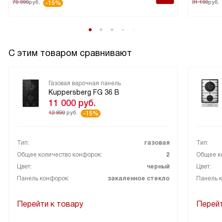
76 990
руб.
31 190
руб.
-15%
С этим товаром сравнивают
Газовая варочная панель
Kuppersberg FG 36 B
11 000
руб.
12 890
руб.
-15%
Тип:
газовая
Тип:
Общее количество конфорок:
2
Общее к
Цвет:
черный
Цвет:
Панель конфорок:
закаленное стекло
Панель 
Перейти к товару
Перейт