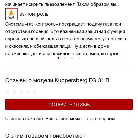
начинает искрить пьезоэлемент. Таким образом вы
получаете пламя движением одной руки, что важно для
Газ-контроль
безопасности и попросту удобно.
Система «газ-контроль» прекращает подачу газа при
отсутствии горения. Это важнейшая защитная функция
варочных панелей, ведь открытое пламя могут погасить
и сквозняк, и сбежавшая пища. Ну а если в доме
проживают дети или пожилые члены семьи, которые
могут не заметить отсутствия пламени при положении
ручки подачи газа «Включено», газ-контроль жизненно
необходим.
Отзывы о модели Kuppersberg FG 31 B
ОСТАВИТЬ ОТЗЫВ
Отзывов пока нет, Ваш отзыв может стать первым.
С этим товаром приобретают