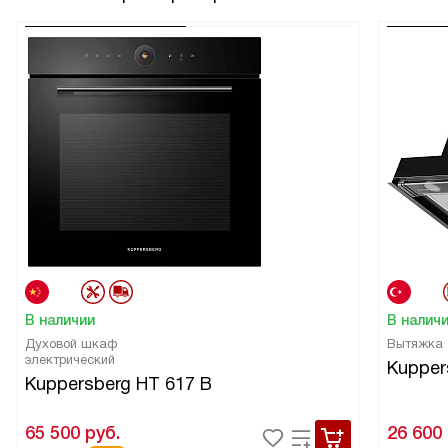
В наличии
В налич
Духовой шкаф
Вытяжка
электрический
Kupper
Kuppersberg HT 617 B
65 500
руб.
26 600