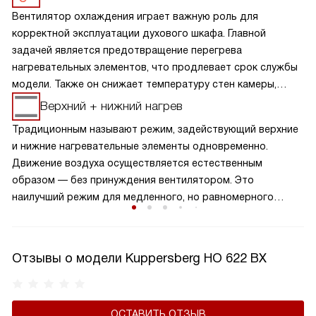
Вентилятор охлаждения играет важную роль для
корректной эксплуатации духового шкафа. Главной
задачей является предотвращение перегрева
нагревательных элементов, что продлевает срок службы
модели. Также он снижает температуру стен камеры,
дверцы и панели управления. Это позволяет
Верхний + нижний нагрев
поддерживать низкую температуру на внешних
Традиционным называют режим, задействующий верхние
поверхностях устройства, что делает его эксплуатацию
и нижние нагревательные элементы одновременно.
безопасной и удобной, а также защищает пользователя
Движение воздуха осуществляется естественным
от возможных ожогов. Кроме того, благодаря этой
образом — без принуждения вентилятором. Это
функции можно избежать деформации и повреждения
наилучший режим для медленного, но равномерного
мебели или гарнитура, расположенных рядом с духовкой.
пропекания изделий теста, а также начиненных овощами
мяса, птицы и рыбы.
Отзывы о модели Kuppersberg HO 622 BX
ОСТАВИТЬ ОТЗЫВ