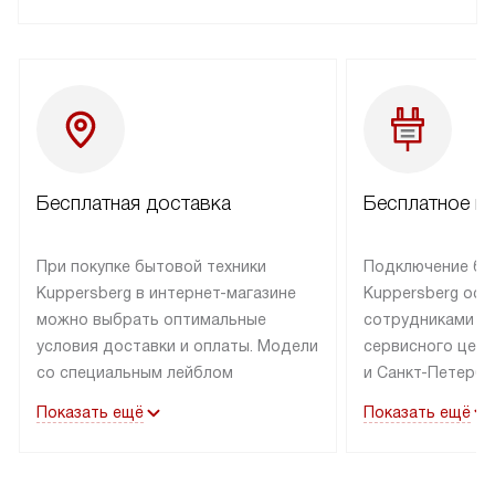
Бесплатная доставка
Бесплатное п
При покупке бытовой техники
Подключение бы
Kuppersberg в интернет-магазине
Kuppersberg осу
можно выбрать оптимальные
сотрудниками п
условия доставки и оплаты. Модели
сервисного цент
со специальным лейблом
и Санкт-Петербу
доставляется бесплатно по Москве
со специальным
Показать ещё
Показать ещё
в пределах МКАД до подъезда,
подключается к
выезд за МКАД оплачивается
коммуникациям б
дополнительно. Товар со статусом
необходимости 