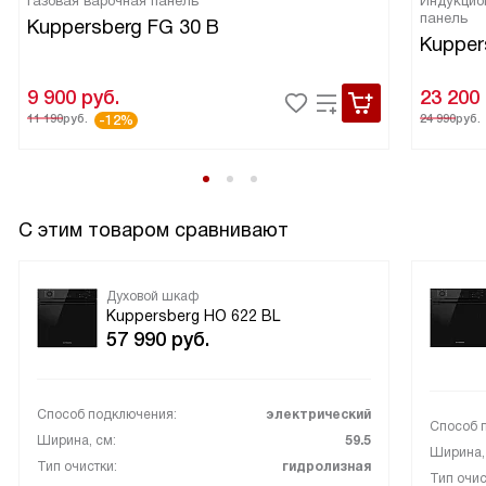
Газовая варочная панель
Индукцио
панель
Kuppersberg FG 30 B
Kupper
9 900
руб.
23 200
11 190
руб.
24 990
руб.
-12%
С этим товаром сравнивают
Духовой шкаф
Kuppersberg HO 622 BL
57 990
руб.
Способ подключения:
электрический
Способ 
Ширина, см:
59.5
Ширина,
Тип очистки:
гидролизная
Тип очис