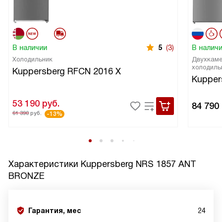
В наличии
5
(3)
В налич
Холодильник
Двухкаме
холодиль
Kuppersberg RFCN 2016 X
Kupper
53 190
руб.
84 790
61 390
руб.
-13%
Характеристики
Kuppersberg NRS 1857 ANT
BRONZE
Гарантия, мес
24