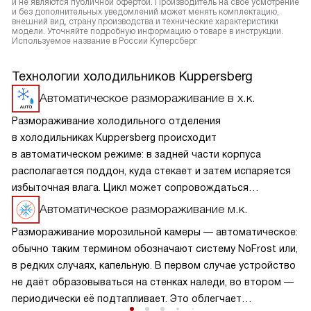
и не являются публичной офертой. Производитель на свое усмотрение
и без дополнительных уведомлений может менять комплектацию,
внешний вид, страну производства и технические характеристики
модели. Уточняйте подробную информацию о товаре в инструкции.
Используемое название в России Куперсберг
Технологии холодильников Kuppersberg
Автоматическое размораживание в х.к.
Размораживание холодильного отделения
в холодильниках Kuppersberg происходит
в автоматическом режиме: в задней части корпуса
располагается поддон, куда стекает и затем испаряется
избыточная влага. Цикл может сопровождаться
небольшим шумом. Процесс не требует участия человека,
Автоматическое размораживание м.к.
более того, применение дополнительных средств
Размораживание морозильной камеры — автоматическое:
категорически не рекомендуется.
обычно таким термином обозначают систему NoFrost или,
в редких случаях, капельную. В первом случае устройство
не даёт образовываться на стенках наледи, во втором —
периодически её подтапливает. Это облегчает