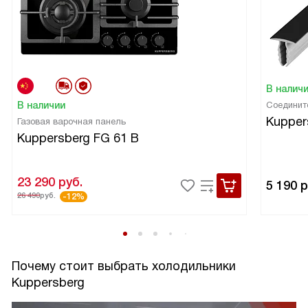
В налич
В наличии
Соединит
Kupper
Газовая варочная панель
Kuppersberg FG 61 B
23 290
руб.
5 190
р
26 490
руб.
-12%
Почему стоит выбрать холодильники
Kuppersberg