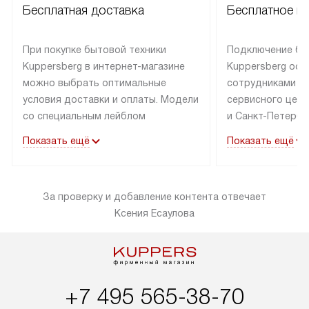
Бесплатная доставка
Бесплатное п
При покупке бытовой техники
Подключение бы
Kuppersberg в интернет-магазине
Kuppersberg осу
можно выбрать оптимальные
сотрудниками п
условия доставки и оплаты. Модели
сервисного цент
со специальным лейблом
и Санкт-Петербу
доставляется бесплатно по Москве
со специальным
Показать ещё
Показать ещё
в пределах МКАД до подъезда,
подключается к
выезд за МКАД оплачивается
коммуникациям б
дополнительно. Товар со статусом
необходимости 
За проверку и добавление контента отвечает
«в наличии» может быть отправлен
за пределы МКАД
Ксения Есаулова
покупателю в течение трех дней.
дополнительная 
Доставка в Санкт-Петербург
коммуникации п
и другие регионы осуществляется
наличие установ
через транспортную компанию.
и подключение 
После 100% предоплаты наша
и канализации в
+7 495 565-38-70
компания бесплатно доставит ваш
от категории те