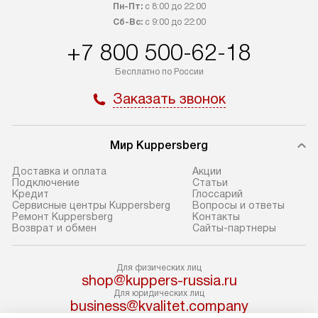
заказ до представительства
дополнительных
Пн-Пт:
с 8:00 до 22:00
транспортной компании в Москве.
Сб-Вс:
с 9:00 до 22:00
определяется в 
Пожалуйста, уточняйте условия
с прайс-листом,
+7 800 500-62-18
доставки у менеджера при
найти на нашем 
Бесплатно по России
оформлении заказа.
в разделе «Подк
Заказать звонок
В оговоренный день служба
Стандартная уст
доставки доставит упакованный
в себя: снятие у
прибор до подъезда. Если
и транспортиров
Мир Kuppersberg
требуется перенос прибора
при необходимо
до двери квартиры или до места
отдельных часте
Доставка и оплата
Акции
Подключение
Cтатьи
установки, предварительно
устанавливается
Кредит
Глоссарий
согласуйте это с менеджером.
нишу или на зар
Сервисные центры Kuppersberg
Вопросы и ответы
Ремонт Kuppersberg
Контакты
За данную услугу взимается
подготовленное
Возврат и обмен
Сайты-партнеры
дополнительная плата. Обратите
по уровню, а за
внимание на размеры прибора: если
к существующим
Для физических лиц
они не позволяют пронести его
После этого пр
shop@kuppers-russia.ru
через дверной проем,
запуск и предос
Для юридических лиц
business@kvalitet.company
то сотрудники транспортной
консультация по