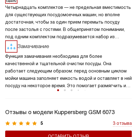
Четырнадцать комплектов — не предельная вместимость
для существующих посудомоечных машин, но вполне
достаточная, чтобы за один прием перемыть посуду
после застолья с гостями. В общепринятом понимании,
под одним комплектом подразумевается набор из
следующие предметы: 3 тарелки (для салата, для супа и
Замачивание
для второго блюда), столовые ложка, вилка и нож, чайные
Функция замачивания необходима для более
чашка с блюдцем и ложечкой.
качественной и тщательной очистки посуды. Она
работает следующим образом: перед основным циклом
мойки машина заполняет емкость водой и оставляет в ней
посуду на некоторое время. Это помогает размягчить и
отделить остатки пищи и другие загрязнения, чтобы их
было проще удалить с поверхности во время основного
цикла мойки. Эта программа пригодится, если вы
Отзывы о модели Kuppersberg GSM 6073
пользуетесь устройством не так часто, или если уровень
ее загрязнения выше обычного. Использование этой
5
3 отзыва
функции улучшает результаты мойки и уменьшает
ОСТАВИТЬ ОТЗЫВ