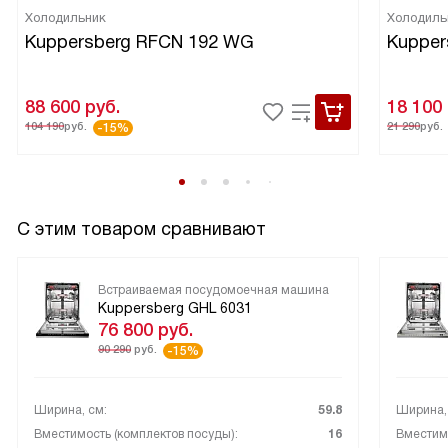
Холодильник
Холодиль
Kuppersberg RFCN 192 WG
Kupper
88 600
руб.
18 100
104 190
руб.
21 290
руб.
-15%
С этим товаром сравнивают
Встраиваемая посудомоечная машина
Kuppersberg GHL 6031
76 800
руб.
90 290
руб.
-15%
Ширина, см:
59.8
Ширина,
Вместимость (комплектов посуды):
16
Вместимо