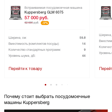
Встраиваемая посудомоечная машина
Kuppersberg GLM 6075
57 000
руб.
62 690
руб.
-9%
Ширина,
Ширина, см:
59.8
Вместимо
Вместимость (комплектов посуды):
14
Количес
Количество стандартных программ:
9
Уровень 
Уровень шума, дБ:
44
Перейти к товару
Перейт
Почему стоит выбрать посудомоечные
машины Kuppersberg