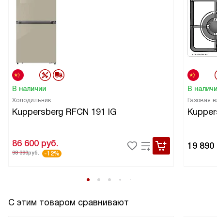
В наличии
В налич
Холодильник
Газовая 
Kuppersberg RFCN 191 IG
Kupper
86 600
руб.
19 890
98 390
руб.
-12%
С этим товаром сравнивают