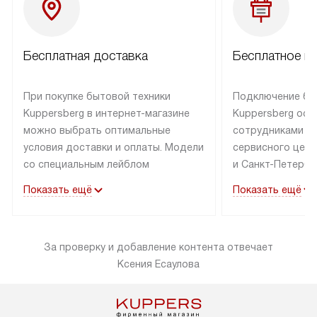
Бесплатная доставка
Бесплатное п
При покупке бытовой техники
Подключение бы
Kuppersberg в интернет-магазине
Kuppersberg осу
можно выбрать оптимальные
сотрудниками п
условия доставки и оплаты. Модели
сервисного цент
со специальным лейблом
и Санкт-Петербу
доставляется бесплатно по Москве
со специальным
Показать ещё
Показать ещё
в пределах МКАД до подъезда,
подключается к
выезд за МКАД оплачивается
коммуникациям б
дополнительно. Товар со статусом
необходимости 
За проверку и добавление контента отвечает
«в наличии» может быть отправлен
за пределы МКАД
Ксения Есаулова
покупателю в течение трех дней.
дополнительная 
Доставка в Санкт-Петербург
коммуникации п
и другие регионы осуществляется
наличие установ