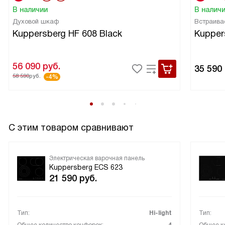
В наличии
В налич
Духовой шкаф
Встраива
Kuppersberg HF 608 Black
Kupper
56 090
руб.
35 590
58 590
руб.
-4%
С этим товаром сравнивают
Электрическая варочная панель
Kuppersberg ECS 623
21 590
руб.
Тип:
Hi-light
Тип: