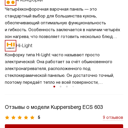
Четырёхконфорочная варочная панель — это
стандартный выбор для большинства кухонь,
обеспечивающий оптимальную функциональность
и гибкость. Особенность заключается в наличии четырёх
зон нагрева, что позволяет готовить несколько блюд
одновременно, экономя время и усилия. Разнообразие
Hi-Light
размеров и мощностей конфорок подходит для
Конфорку типа Hi-Light часто называют просто
различных кулинарных задач, от быстрого кипячения
электрической. Она работает за счёт обыкновенного
до медленного тушения. Такая панель обеспечивает
электронагревателя, расположенного под
равномерное распределение тепла и удобное
стеклокерамической панелью. Он достаточно точный,
расположение посуды, что делает её идеальной для
поэтому передаёт тепло не всей поверхности,
семейного использования.
а старается его удержать в определённой зоне. Поэтому
КПД подобных приборов варьируется от 65 до 75%,
а сама стеклокерамика нагревается меньше.
Отзывы о модели Kuppersberg ECS 603
5
9 отзывов