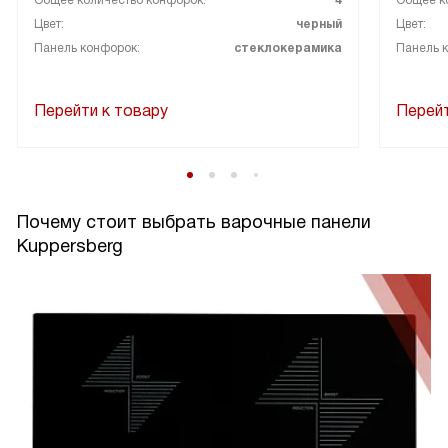
Общее количество конфорок:
4
Общее к
Цвет:
черный
Цвет:
Панель конфорок:
стеклокерамика
Панель 
Перейти к товару
Перейт
Почему стоит выбрать варочные панели
Kuppersberg