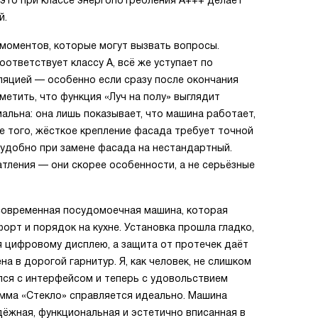
 это при классе энергопотребления A+++ делает
й.
моментов, которые могут вызвать вопросы.
оответствует классу A, всё же уступает по
ляцией — особенно если сразу после окончания
етить, что функция «Луч на полу» выглядит
альна: она лишь показывает, что машина работает,
е того, жёсткое крепление фасада требует точной
еудобно при замене фасада на нестандартный.
тления — они скорее особенности, а не серьёзные
 современная посудомоечная машина, которая
орт и порядок на кухне. Установка прошла гладко,
я цифровому дисплею, а защита от протечек даёт
а в дорогой гарнитур. Я, как человек, не слишком
лся с интерфейсом и теперь с удовольствием
мма «Стекло» справляется идеально. Машина
ёжная, функциональная и эстетично вписанная в