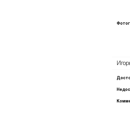
Фотог
Игор
Досто
Недос
Комме