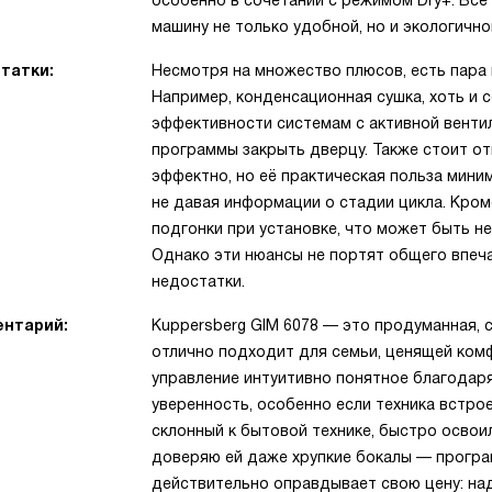
особенно в сочетании с режимом Dry+. Всё
машину не только удобной, но и экологично
татки:
Несмотря на множество плюсов, есть пара 
Например, конденсационная сушка, хоть и с
эффективности системам с активной венти
программы закрыть дверцу. Также стоит отм
эффектно, но её практическая польза миним
не давая информации о стадии цикла. Кром
подгонки при установке, что может быть н
Однако эти нюансы не портят общего впеча
недостатки.
нтарий:
Kuppersberg GIM 6078 — это продуманная,
отлично подходит для семьи, ценящей комф
управление интуитивно понятное благодар
уверенность, особенно если техника встроен
склонный к бытовой технике, быстро освои
доверяю ей даже хрупкие бокалы — програ
действительно оправдывает свою цену: над