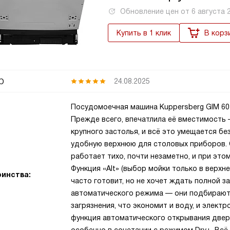
Обновление цен от
6 августа 
Купить в 1 клик
В корз
р
24.08.2025
Посудомоечная машина Kuppersberg GIM 60
Прежде всего, впечатлила её вместимость 
крупного застолья, и всё это умещается бе
удобную верхнюю для столовых приборов. 
работает тихо, почти незаметно, и при эт
Функция «Alt» (выбор мойки только в верхне
инства:
часто готовит, но не хочет ждать полной з
автоматического режима — они подбирают
загрязнения, что экономит и воду, и элект
функция автоматического открывания двери