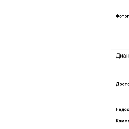
Фотог
Диан
Досто
Недос
Комме