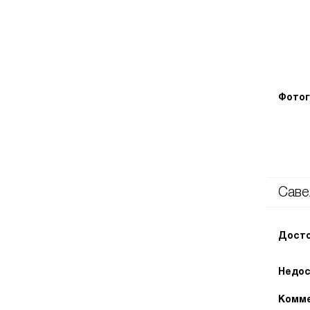
Фотог
Саве
Досто
Недос
Комме