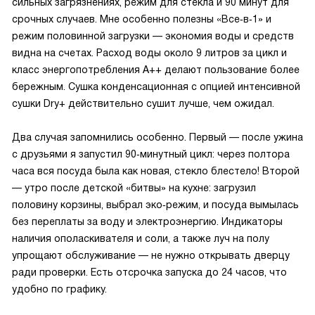
сильных загрязнениях, режим для стекла и 90 минут для
срочных случаев. Мне особенно полезны «Все‑в‑1» и
режим половинной загрузки — экономия воды и средств
видна на счетах. Расход воды около 9 литров за цикл и
класс энергопотребления A++ делают пользование более
бережным. Сушка конденсационная с опцией интенсивной
сушки Dry+ действительно сушит лучше, чем ожидал.
Два случая запомнились особенно. Первый — после ужина
с друзьями я запустил 90‑минутный цикл: через полтора
часа вся посуда была как новая, стекло блестело! Второй
— утро после детской «битвы» на кухне: загрузил
половину корзины, выбрал эко‑режим, и посуда вымылась
без переплаты за воду и электроэнергию. Индикаторы
наличия ополаскивателя и соли, а также луч на полу
упрощают обслуживание — не нужно открывать дверцу
ради проверки. Есть отсрочка запуска до 24 часов, что
удобно по графику.