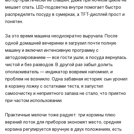
мотор практически не слышен, даже при ночном цикле не
мешает спать. LED-подсветка внутри помогает быстро
распределять посуду в сумерках, а TFT-дисплей прост и
понятен.
За это время машина неоднократно выручала. После
одной домашней вечеринки я загрузил почти полную
машину и включил интенсивную программу с
автодозированием — все гости ушли, а посуда вернулась
чистой и без разводов. В другой раз забыл долить
ополаскиватель — индикатор вовремя напомнил, и
проблем не возникло. Одна забавная история: сын уронил
в корзину ложку с остатками теста, я запустил
самоочистку и неприятного запаха не стало, что приятно
при частом использовании.
Практичные мелочи тоже радуют: три корзины плюс
верхний лоток для приборов экономят место, средняя
корзина регулируется вручную в двух положениях, есть