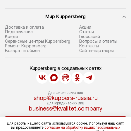
Мир Kuppersberg
Доставка и оплата
Акции
Подключение
Cтатьи
Кредит
Глоссарий
Сервисные центры Kuppersberg
Вопросы и ответы
Ремонт Kuppersberg
Контакты
Возврат и обмен
Сайты-партнеры
Kuppersberg в социальных сетях
Для физических лиц
shop@kuppers-russia.ru
Для юридических лиц
business@kvalitet.company
НАПИСАТЬ РУКОВОДСТВУ
Для работы нашего сайта используются cookie. Используя наш сайт,
вы предоставляете
согласие на обработку ваших персональных