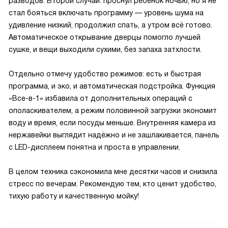
разводов. Второй случай: проснул ребёнок ночью, но я не
стал бояться включать программу — уровень шума на
удивление низкий, продолжил спать, а утром всё готово.
Автоматическое открывание дверцы помогло лучшей
сушке, и вещи выходили сухими, без запаха затхлости.
Отдельно отмечу удобство режимов: есть и быстрая
программа, и эко, и автоматическая подстройка. Функция
«Все-в-1» избавила от дополнительных операций с
ополаскивателем, а режим половинной загрузки экономит
воду и время, если посуды меньше. Внутренняя камера из
нержавейки выглядит надёжно и не зашлакивается, панель
с LED-дисплеем понятна и проста в управлении.
В целом техника сэкономила мне десятки часов и снизила
стресс по вечерам. Рекомендую тем, кто ценит удобство,
тихую работу и качественную мойку!