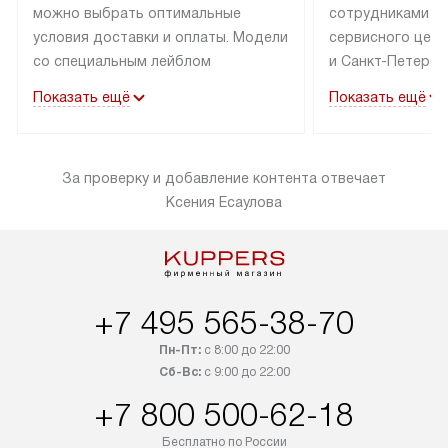
можно выбрать оптимальные
сотрудниками п
условия доставки и оплаты. Модели
сервисного цент
со специальным лейблом
и Санкт-Петербу
доставляется бесплатно по Москве
со специальным
Показать ещё
Показать ещё
в пределах МКАД до подъезда,
подключается к
выезд за МКАД оплачивается
коммуникациям б
дополнительно. Товар со статусом
необходимости 
За проверку и добавление контента отвечает
«в наличии» может быть отправлен
за пределы МКАД
Ксения Есаулова
покупателю в течение трех дней.
дополнительная 
Доставка в Санкт-Петербург
коммуникации п
и другие регионы осуществляется
наличие установ
через транспортную компанию.
и подключение 
После 100% предоплаты наша
и канализации в
+7 495 565-38-70
компания бесплатно доставит ваш
от категории те
заказ до представительства
дополнительных
Пн-Пт:
с 8:00 до 22:00
транспортной компании в Москве.
Сб-Вс:
с 9:00 до 22:00
определяется в 
Пожалуйста, уточняйте условия
с прайс-листом,
+7 800 500-62-18
доставки у менеджера при
найти на нашем 
Бесплатно по России
оформлении заказа.
в разделе «Подк