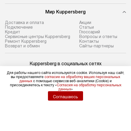
Мир Kuppersberg
Доставка и оплата
Акции
Подключение
Cтатьи
Кредит
Глоссарий
Сервисные центры Kuppersberg
Вопросы и ответы
Ремонт Kuppersberg
Контакты
Возврат и обмен
Сайты-партнеры
Kuppersberg в социальных сетях
Для работы нашего сайта используются cookie. Используя наш сайт,
вы предоставляете
согласие на обработку ваших персональных
данных
с помощью сервисов веб-аналитики (Cookie) и
присоединяетесь к тексту «
Согласия на обработку персональных
Для физических лиц
данных
»
shop@kuppers-russia.ru
Соглашаюсь
Для юридических лиц
business@kvalitet.company
НАПИСАТЬ РУКОВОДСТВУ