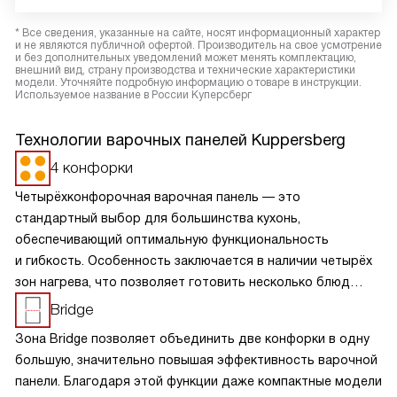
* Все сведения, указанные на сайте, носят информационный характер
и не являются публичной офертой. Производитель на свое усмотрение
и без дополнительных уведомлений может менять комплектацию,
внешний вид, страну производства и технические характеристики
модели. Уточняйте подробную информацию о товаре в инструкции.
Используемое название в России Куперсберг
Технологии варочных панелей Kuppersberg
4 конфорки
Четырёхконфорочная варочная панель — это
стандартный выбор для большинства кухонь,
обеспечивающий оптимальную функциональность
и гибкость. Особенность заключается в наличии четырёх
зон нагрева, что позволяет готовить несколько блюд
одновременно, экономя время и усилия. Разнообразие
Bridge
размеров и мощностей конфорок подходит для
Зона Bridge позволяет объединить две конфорки в одну
различных кулинарных задач, от быстрого кипячения
большую, значительно повышая эффективность варочной
до медленного тушения. Такая панель обеспечивает
панели. Благодаря этой функции даже компактные модели
равномерное распределение тепла и удобное