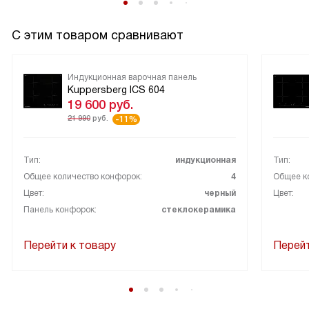
С этим товаром сравнивают
Индукционная варочная панель
Kuppersberg ICS 604
19 600
руб.
21 990
руб.
-11%
Тип:
индукционная
Тип:
Общее количество конфорок:
4
Общее к
Цвет:
черный
Цвет:
Панель конфорок:
стеклокерамика
Перейти к товару
Перейт