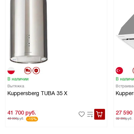
В наличии
В налич
Вытяжка
Встраива
Kuppersberg TUBA 35 X
Kupper
41 700
руб.
27 590
48 990
руб.
32 390
руб.
-15%