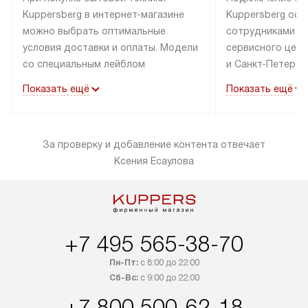
Kuppersberg в интернет-магазине
Kuppersberg осу
можно выбрать оптимальные
сотрудниками п
условия доставки и оплаты. Модели
сервисного цент
со специальным лейблом
и Санкт-Петербу
доставляется бесплатно по Москве
со специальным
Показать ещё
Показать ещё
в пределах МКАД до подъезда,
подключается к
выезд за МКАД оплачивается
коммуникациям б
дополнительно. Товар со статусом
необходимости 
За проверку и добавление контента отвечает
«в наличии» может быть отправлен
за пределы МКАД
Ксения Есаулова
покупателю в течение трех дней.
дополнительная 
Доставка в Санкт-Петербург
коммуникации п
и другие регионы осуществляется
наличие установ
через транспортную компанию.
и подключение 
После 100% предоплаты наша
и канализации в
+7 495 565-38-70
компания бесплатно доставит ваш
от категории те
заказ до представительства
дополнительных
Пн-Пт:
с 8:00 до 22:00
транспортной компании в Москве.
Сб-Вс:
с 9:00 до 22:00
определяется в 
Пожалуйста, уточняйте условия
с прайс-листом,
+7 800 500-62-18