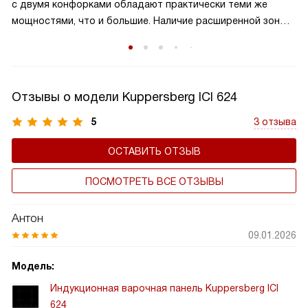
с двумя конфорками обладают практически теми же
расположение посуды, что делает её идеальной для
мощностями, что и большие. Наличие расширенной зоны
семейного использования.
нагрева помогает не ограничивать свои возможности во
время готовки. Так, если вам нужно приготовить еду в
большой или нестандартной посуде, например, в утятнице
или гриль-сковороде, то достаточно просто включить
Отзывы о модели Kuppersberg ICI 624
этот режим, плита автоматически определит площадь
нагрева и равномерно распределит тепло по диаметру
5
3 отзыва
дна посуды.
ОСТАВИТЬ ОТЗЫВ
ПОСМОТРЕТЬ ВСЕ ОТЗЫВЫ
Антон
09.01.2026
Модель:
Индукционная варочная панель Kuppersberg ICI
624