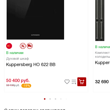
В налич
В наличии
Комплект
холодиль
Духовой шкаф
Kupper
Kuppersberg HO 622 BB
50 400
руб.
32 690
59 190
руб.
-15%