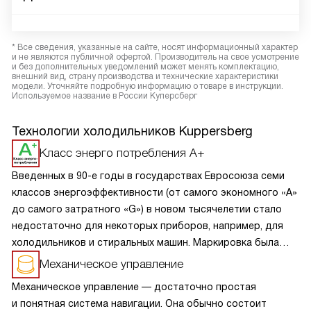
* Все сведения, указанные на сайте, носят информационный характер
и не являются публичной офертой. Производитель на свое усмотрение
и без дополнительных уведомлений может менять комплектацию,
внешний вид, страну производства и технические характеристики
модели. Уточняйте подробную информацию о товаре в инструкции.
Используемое название в России Куперсберг
Технологии холодильников Kuppersberg
Класс энерго потребления A+
Введенных в 90-е годы в государствах Евросоюза семи
классов энергоэффективности (от самого экономного «А»
до самого затратного «G») в новом тысячелетии стало
недостаточно для некоторых приборов, например, для
холодильников и стиральных машин. Маркировка была
дополнена знаками «плюс», т.е. приборы «А+» еще более
Механическое управление
экономичны, нежели класса «А».
Механическое управление — достаточно простая
и понятная система навигации. Она обычно состоит