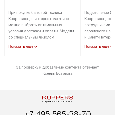
При покупке бытовой техники
Подключение бы
Kuppersberg в интернет-магазине
Kuppersberg осу
можно выбрать оптимальные
сотрудниками п
условия доставки и оплаты. Модели
сервисного цент
со специальным лейблом
и Санкт-Петербу
доставляется бесплатно по Москве
со специальным
Показать ещё
Показать ещё
в пределах МКАД до подъезда,
подключается к
выезд за МКАД оплачивается
коммуникациям б
дополнительно. Товар со статусом
необходимости 
За проверку и добавление контента отвечает
«в наличии» может быть отправлен
за пределы МКАД
Ксения Есаулова
покупателю в течение трех дней.
дополнительная 
Доставка в Санкт-Петербург
коммуникации п
и другие регионы осуществляется
наличие установ
через транспортную компанию.
и подключение 
После 100% предоплаты наша
и канализации в
компания бесплатно доставит ваш
от категории те
заказ до представительства
дополнительных
+7 495 565-38-70