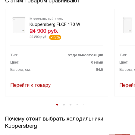
С этим товаром сравнивают
Морозильный ларь
Kuppersberg FLCF 170 W
24 900
руб.
29 290
руб.
-15%
Тип:
отдельностоящий
Тип:
Цвет:
белый
Цвет:
Высота, см:
84.5
Высота, 
Перейти к товару
Перейт
Почему стоит выбрать холодильники
Kuppersberg