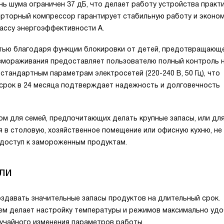
ь шума ограничен 37 дБ, что делает работу устройства практ
ерторный компрессор гарантирует стабильную работу и эконо
ассу энергоэффективности А.
тью благодаря функции блокировки от детей, предотвращающ
азмораживания предоставляет пользователю полный контроль 
тандартным параметрам электросетей (220-240 В, 50 Гц), что
 срок в 24 месяца подтверждает надежность и долговечность
м для семей, предпочитающих делать крупные запасы, или дл
я в столовую, хозяйственное помещение или офисную кухню, не
 доступ к замороженным продуктам.
ли
здавать значительные запасы продуктов на длительный срок.
ем делает настройку температуры и режимов максимально удо
лучайного изменения параметров работы.