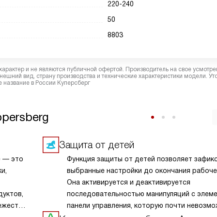
220-240
50
8803
характер и не являются публичной офертой. Производитель на свое усмотре
ешний вид, страну производства и технические характеристики модели. Ут
 название в России Куперсберг
persberg
Защита от детей
е — это
Функция защиты от детей позволяет зафик
и,
выбранные настройки до окончания рабочег
Она активируется и деактивируется
дуктов,
последовательностью манипуляций с элем
ежесть.
панели управления, которую почти невозм