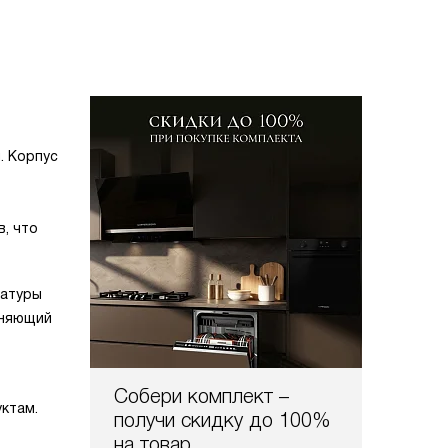
. Корпус
, что
ратуры
аняющий
Собери комплект –
ктам.
получи скидку до 100%
на товар