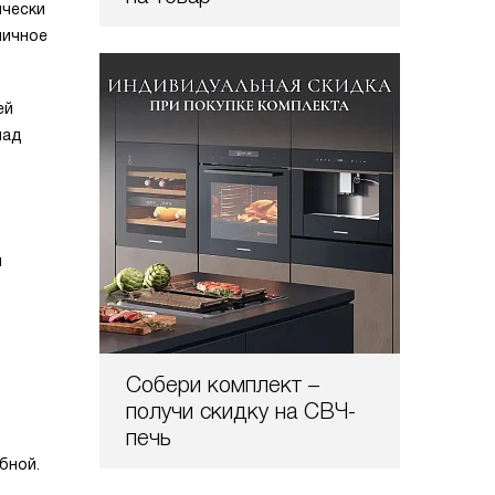
ически
мичное
ей
над
я
Собери комплект –
получи скидку на СВЧ-
печь
бной.