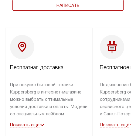
НАПИСАТЬ
Бесплатная доставка
Бесплатное п
При покупке бытовой техники
Подключение бы
Kuppersberg в интернет-магазине
Kuppersberg осу
можно выбрать оптимальные
сотрудниками п
условия доставки и оплаты. Модели
сервисного цент
со специальным лейблом
и Санкт-Петербу
доставляется бесплатно по Москве
со специальным
Показать ещё
Показать ещё
в пределах МКАД до подъезда,
подключается к
выезд за МКАД оплачивается
коммуникациям б