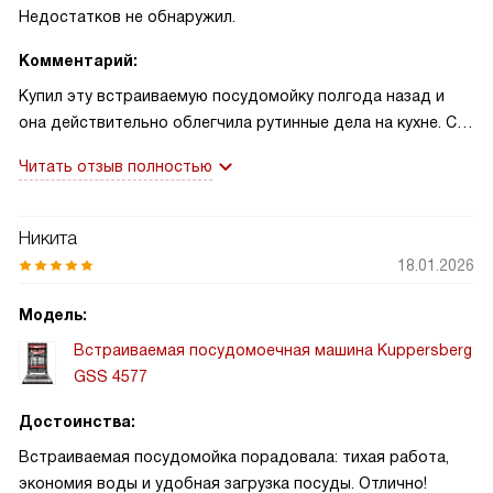
Недостатков не обнаружил.
Комментарий:
Купил эту встраиваемую посудомойку полгода назад и
она действительно облегчила рутинные дела на кухне. С
первого запуска поразила тишина работы: инверторный
Читать отзыв полностью
мотор практически не слышен, даже при ночном цикле не
мешает спать. LED-подсветка внутри помогает быстро
распределять посуду в сумерках, а TFT-дисплей прост и
Никита
понятен.
18.01.2026
За это время машина неоднократно выручала. После
Модель:
одной домашней вечеринки я загрузил почти полную
Встраиваемая посудомоечная машина Kuppersberg
машину и включил интенсивную программу с
GSS 4577
автодозированием — все гости ушли, а посуда вернулась
чистой и без разводов. В другой раз забыл долить
Достоинства:
ополаскиватель — индикатор вовремя напомнил, и
Встраиваемая посудомойка порадовала: тихая работа,
проблем не возникло. Одна забавная история: сын уронил
экономия воды и удобная загрузка посуды. Отлично!
в корзину ложку с остатками теста, я запустил