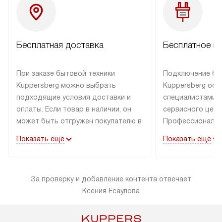
Бесплатная доставка
Бесплатное п
При заказе бытовой техники
Подключение бы
Kuppersberg можно выбрать
Kuppersberg осу
подходящие условия доставки и
специалистами 
оплаты. Если товар в наличии, он
сервисного цент
может быть отгружен покупателю в
Профессиональн
течение трех дней. Техника со
гарантия долгой
Показать ещё
Показать ещё
специальным лейблом
эксплуатации тех
доставляется бесплатно по
Санкт-Петербург
Москве. Выезд за МКАД
специальным ле
За проверку и добавление контента отвечает
оплачивается дополнительно.
подключается б
Ксения Есаулова
Возможна доставка товаров по
мастера за МКА
России.
за дополнительн