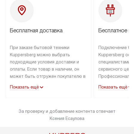
Бесплатная доставка
Бесплатное п
При заказе бытовой техники
Подключение бы
Kuppersberg можно выбрать
Kuppersberg осу
подходящие условия доставки и
специалистами 
оплаты. Если товар в наличии, он
сервисного цент
может быть отгружен покупателю в
Профессиональн
течение трех дней. Техника со
гарантия долгой
Показать ещё
Показать ещё
специальным лейблом
эксплуатации тех
доставляется бесплатно по
Санкт-Петербург
Москве. Выезд за МКАД
специальным ле
За проверку и добавление контента отвечает
оплачивается дополнительно.
подключается б
Ксения Есаулова
Возможна доставка товаров по
мастера за МКА
России.
за дополнительн